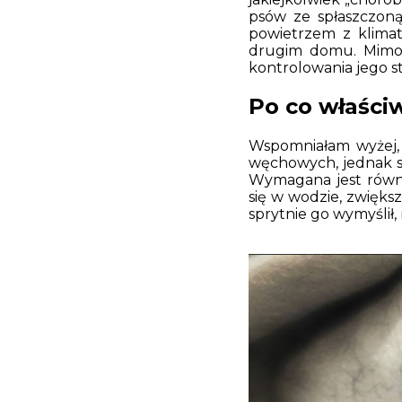
psów ze spłaszczon
powietrzem z klimat
drugim domu. Mimo w
kontrolowania jego s
Po co właści
Wspomniałam wyżej, ż
węchowych, jednak s
Wymagana jest równi
się w wodzie, zwięks
sprytnie go wymyślił, 