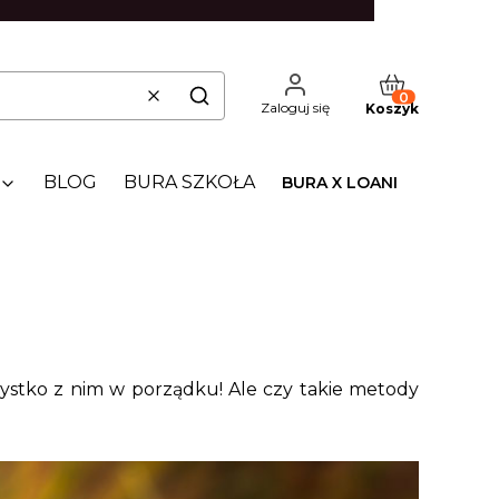
Produkty w kos
Wyczyść
Szukaj
Zaloguj się
Koszyk
BLOG
BURA SZKOŁA
BURA X LOANI
zystko z nim w porządku! Ale czy takie metody