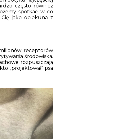
rdzo często również
 możemy spotkać w co
 Cię jako opiekuna z
0 milionów receptorów
ytywania środowiska.
pachowe rozpuszczają
kto „projektował” psa