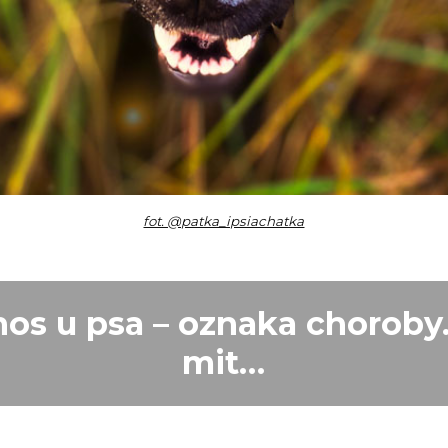
fot. @patka_ipsiachatka
nos u psa – oznaka choroby.
mit…