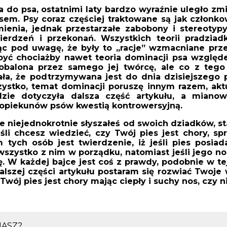
 do psa, ostatnimi laty bardzo wyraźnie uległo zm
em. Psy coraz częściej traktowane są jak członko
mienia, jednak przestarzałe zabobony i stereotyp
ierdzeń i przekonań. Wszystkich teorii pradziad
rąc pod uwagę, że były to „racje” wzmacniane prze
yć chociażby nawet teoria dominacji psa względe
 obalona przez samego jej twórcę, ale co z tego
ła, że podtrzymywana jest do dnia dzisiejszego 
stko, temat dominacji poruszę innym razem, aktu
ędzie dotyczyła dalsza część artykułu, a mianow
 opiekunów psów kwestią kontrowersyjną.
niejednokrotnie słyszałeś od swoich dziadków, s
śli chcesz wiedzieć, czy Twój pies jest chory, spr
 tych osób jest twierdzenie, iż jeśli pies posiad
wszystko z nim w porządku, natomiast jeśli jego nos
ę. W każdej bajce jest coś z prawdy, podobnie w te
alszej części artykułu postaram się rozwiać Twoje 
Twój pies jest chory mając ciepły i suchy nos, czy n
HASZ?