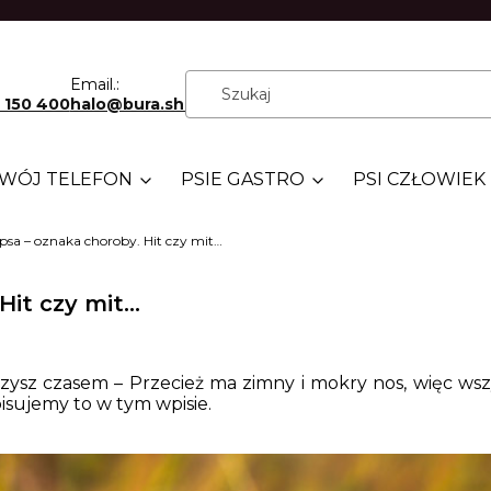
Email.:
 150 400
halo@bura.shop
WÓJ TELEFON
PSIE GASTRO
PSI CZŁOWIEK
 psa – oznaka choroby. Hit czy mit…
Hit czy mit…
yszysz czasem – Przecież ma zimny i mokry nos, więc ws
isujemy to w tym wpisie.