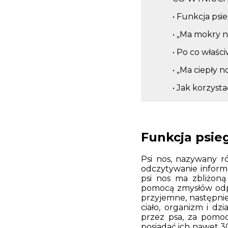
• Funkcja psi
• „Ma mokry n
• Po co właśc
• „Ma ciepły no
• Jak korzyst
Funkcja psie
Psi nos, nazywany r
odczytywanie informa
psi nos ma zbliżoną
pomocą zmysłów odpow
przyjemne, następni
ciało, organizm i dz
przez psa, za pomoc
posiadać ich nawet 3