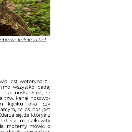
obroża, kolekcja hot
wia jest weterynarz i
mimo wszystko badaj
 jego noska. Fakt, że
da tzw. kanał nosowo-
ym kąciku oka. Łzy
amym, że psi nos jest
darza się, że któryś z
ort łez lub całkowity
enia, możemy mówić o
ten dotyka najczęściej