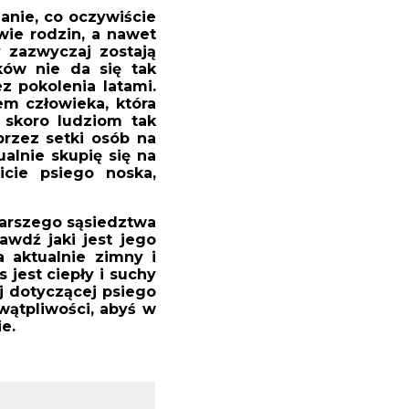
ianie, co oczywiście
wie rodzin, a nawet
y zazwyczaj zostają
ków nie da się tak
z pokolenia latami.
m człowieka, która
 skoro ludziom tak
przez setki osób na
alnie skupię się na
icie psiego noska,
tarszego sąsiedztwa
awdź jaki jest jego
a aktualnie zimny i
 jest ciepły i suchy
j dotyczącej psiego
wątpliwości, abyś w
ie.