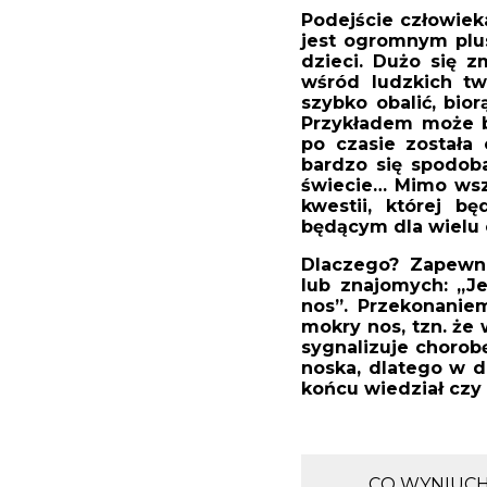
Podejście człowieka
jest ogromnym plus
dzieci. Dużo się z
wśród ludzkich tw
szybko obalić, bio
Przykładem może b
po czasie została
bardzo się spodoba
świecie… Mimo wszy
kwestii, której b
będącym dla wielu
Dlaczego? Zapewne 
lub znajomych: „Je
nos”. Przekonaniem
mokry nos, tzn. że 
sygnalizuje chorob
noska, dlatego w d
końcu wiedział czy 
CO WYNIUC