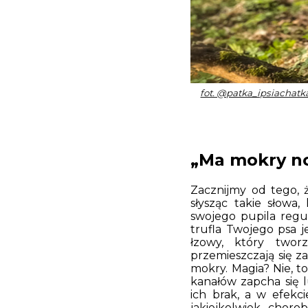
fot. @patka_ipsiachat
„Ma mokry nos
Zacznijmy od tego, ż
słysząc takie słow
swojego pupila regul
trufla Twojego psa j
łzowy, który twor
przemieszczają się z
mokry. Magia? Nie, to
kanałów zapcha się l
ich brak, a w efekc
jakiejkolwiek „chorob