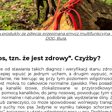
produkty ze zdjęcia: przepinana smycz multifunkcyjna, 
ka
DOG, Bura.
, tzn. że jest zdrowy”. Czyżby?
e od stawiania takich diagnoz i weryfikacji stanu zdro
a, lepiej wpuść je jednym uchem, a drugim wypuść, 
arnie, nie kierując się przy tym poziomem wilgotności
est mokra, to całkowicie normalne zjawisko. Pies posia
zą kanaliki łzowe, zlokalizowane w przyśrodkow
a pomocą kanalików, do jamy nosowej, powodując tym s
 normalne i naturalne, podobnie jak wydzielanie śliny. Z
ub zanieczyści, co może spowodować wolniejszy transp
ie suchy nos psa. Jedynie w wyniku takiego schorz
ie” związanej z utratą wilgotności nosa u psa. Problem 