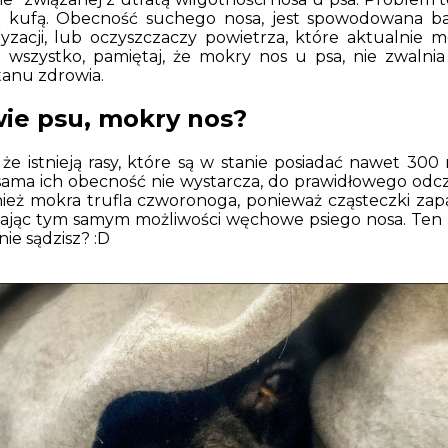
ą kufą. Obecność suchego nosa, jest spowodowana ba
yzacji, lub oczyszczaczy powietrza, które aktualnie
szystko, pamiętaj, że mokry nos u psa, nie zwalnia
tanu zdrowia.
wie psu, mokry nos?
e istnieją rasy, które są w stanie posiadać nawet 30
ama ich obecność nie wystarcza, do prawidłowego odcz
eż mokra trufla czworonoga, ponieważ cząsteczki za
zając tym samym możliwości węchowe psiego nosa. Ten 
nie sądzisz? :D