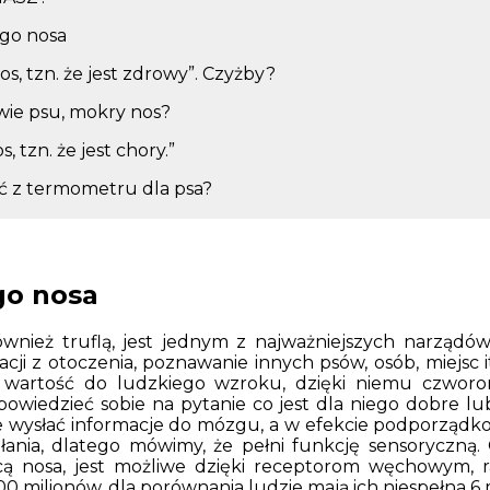
ego nosa
os, tzn. że jest zdrowy”. Czyżby?
iwie psu, mokry nos?
s, tzn. że jest chory.”
ać z termometru dla psa?
go nosa
ównież truflą, jest jednym z najważniejszych narządó
cji z otoczenia, poznawanie innych psów, osób, miejsc 
 wartość do ludzkiego wzroku, dzięki niemu czworo
iedzieć sobie na pytanie co jest dla niego dobre lub
e wysłać informacje do mózgu, a w efekcie podporządk
iałania, dlatego mówimy, że pełni funkcję sensoryczną
ą nosa, jest możliwe dzięki receptorom węchowym, 
00 milionów, dla porównania ludzie mają ich niespełna 6 