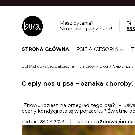
Masz pytania?
Tel.:
Skontaktuj się z nami!
533
STRONA GŁÓWNA
PSIE AKCESORIA
T
BURA shop - sklep z akcesoriami dla psów
Blog
Ciepły nos u
Ciepły nos u psa – oznaka choroby. 
"Znowu idziesz na przegląd tego psa?!" – usł
oceny kondycji psa są w porządku? Świetnie op
dodano: 28-04-2023
w kategorii
Zdrowie/uroda