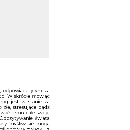
w, odpowiadającym za
itp. W skrócie mówiąc
nóg jest w stanie za
 złe, stresujące bądź
ować temu całe swoje
. Odczytywanie świata
rasy myśliwskie mogą
milionów, w związku z