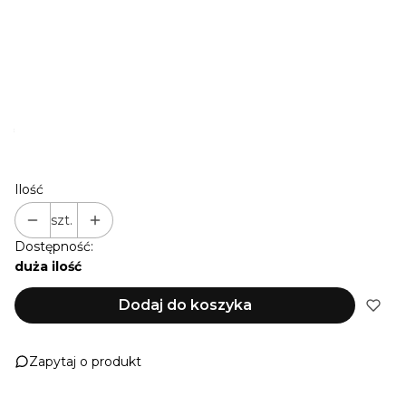
Opcjonalne
Nie wybieram
FONT 1
FONT 2
FONT 3
FONT 4
*
PIKTOGRAM
Pokaż wszystkie kolory
Ilość
szt.
Dostępność:
duża ilość
Dodaj do koszyka
Zapytaj o produkt