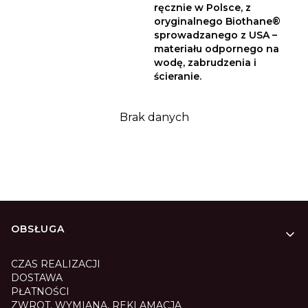
ręcznie w Polsce, z
oryginalnego Biothane®
sprowadzanego z USA –
materiału odpornego na
wodę, zabrudzenia i
ścieranie.
Brak danych
Linki w stopce
OBSŁUGA
CZAS REALIZACJI
DOSTAWA
PŁATNOŚCI
ZWROT, WYMIANA, REKLAMACJA