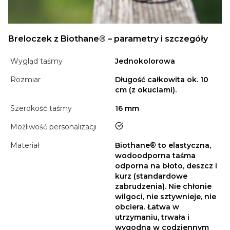
Breloczek z Biothane® – parametry i szczegóły
Wygląd taśmy
Jednokolorowa
Rozmiar
Długość całkowita ok. 10
cm (z okuciami).
Szerokość taśmy
16 mm
tak
Możliwość personalizacji
Materiał
Biothane® to elastyczna,
wodoodporna taśma
odporna na błoto, deszcz i
kurz (standardowe
zabrudzenia). Nie chłonie
wilgoci, nie sztywnieje, nie
obciera. Łatwa w
utrzymaniu, trwała i
wygodna w codziennym