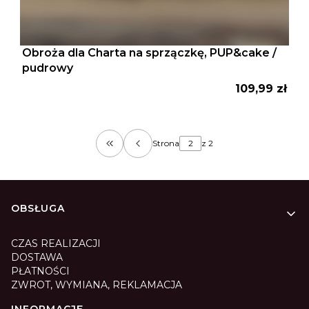
Obroża dla Charta na sprzączkę, PUP&cake /
pudrowy
Cena
109,99 zł
Strona
z 2
Wróć do pierwszej strony z produktam
Linki w stopce
OBSŁUGA
CZAS REALIZACJI
DOSTAWA
PŁATNOŚCI
ZWROT, WYMIANA, REKLAMACJA