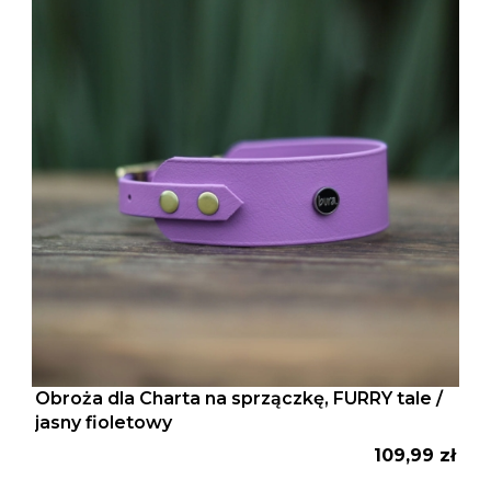
Obroża dla Charta na sprzączkę, FURRY tale /
jasny fioletowy
Cena
109,99 zł