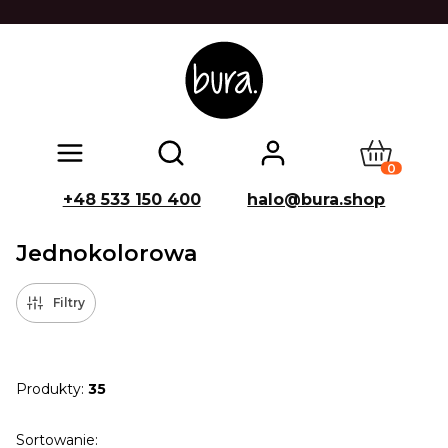
Produkty w
Otwórz wyszukiwarkę
+48 533 150 400
halo@bura.shop
Jednokolorowa
Filtry
Produkty:
35
Lista produktów
Sortowanie: