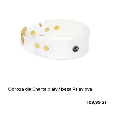
Obroża dla Charta biały / beza Psiavlova
Cena
109,99 zł