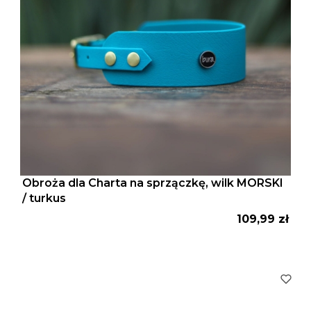
Obroża dla Charta na sprzączkę, wilk MORSKI
/ turkus
Cena
109,99 zł