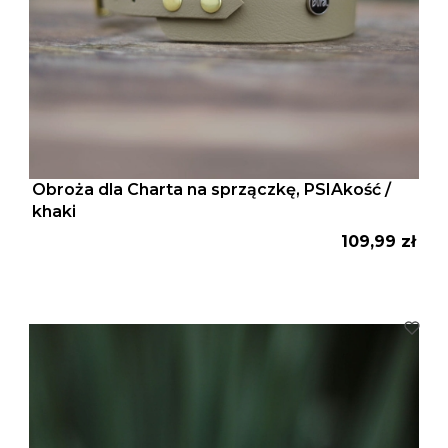
Obroża dla Charta na sprzączkę, PSIAkość /
khaki
Cena
109,99 zł