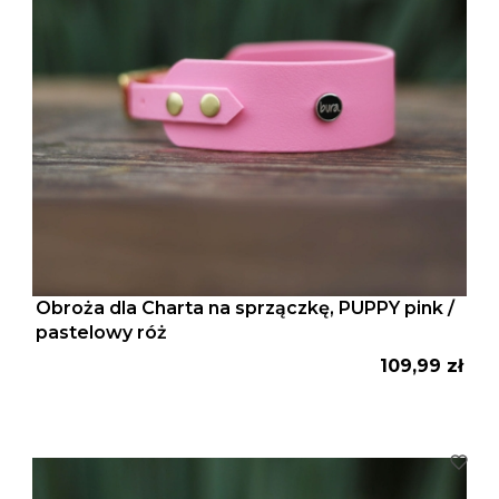
Obroża dla Charta na sprzączkę, PUPPY pink /
pastelowy róż
Cena
109,99 zł