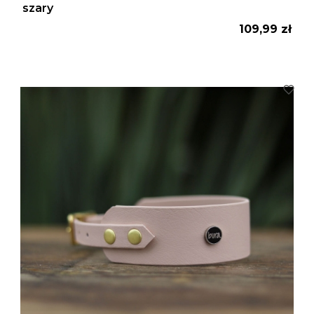
szary
Cena
109,99 zł