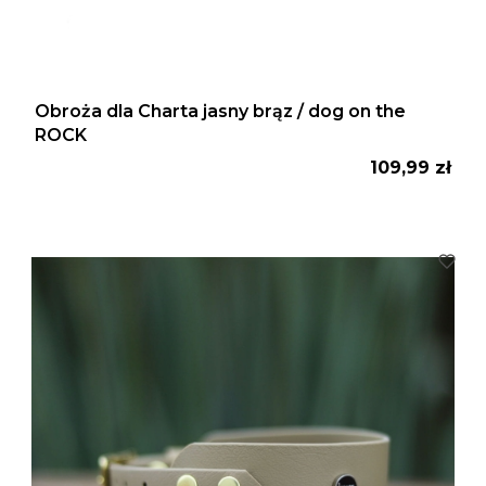
Obroża dla Charta jasny brąz / dog on the
ROCK
Cena
109,99 zł