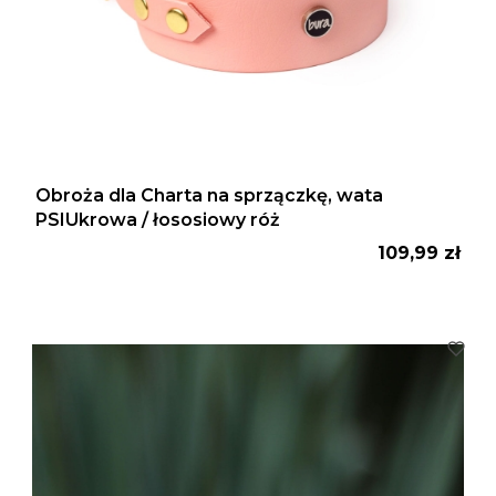
Obroża dla Charta na sprzączkę, wata
PSIUkrowa / łososiowy róż
Cena
109,99 zł