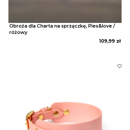
Obroża dla Charta na sprzączkę, Pies&love /
różowy
Cena
109,99 zł