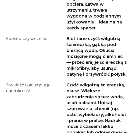
obciera. Łatwa w
utrzymaniu, trwała i
wygodna w codziennym
użytkowaniu – idealna na
każdy spacer.
Sposób czyszczenia
Biothane czyść wilgotną
ściereczką, gąbką pod
bieżącą wodą. Okucia
mosiężne mogą ciemnieć
— przecieraj je ściereczką z
mikrofibry, aby usunąć
patynę i przywrócić połysk.
Trwałość i pielęgnacja
Czyść wilgotną ściereczką,
nadruku UV
osusz. Większe
zabrudzenia spłucz wodą,
usuń palcami. Unikaj
szorowania, chemii (np.
octu, wybielaczy, alkoholu)
i prania w pralce. Nadruk
może z czasem lekko
popękać lub odpryskiwać –