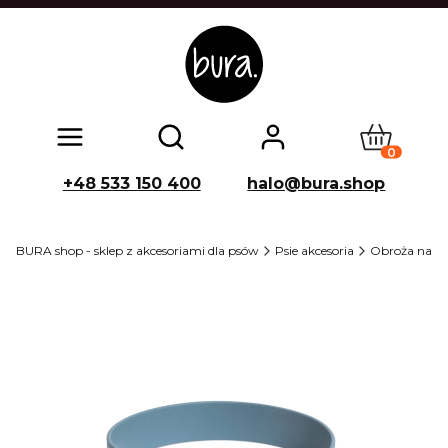
Produkty w
Otwórz wyszukiwarkę
+48 533 150 400
halo@bura.shop
BURA shop - sklep z akcesoriami dla psów
Psie akcesoria
Obroża na s