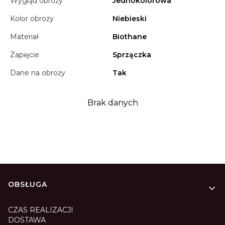
Wygląd obroży
Jednokolorowa
Kolor obroży
Niebieski
Materiał
Biothane
Zapięcie
Sprzączka
Dane na obroży
Tak
Brak danych
Linki w stopce
OBSŁUGA
CZAS REALIZACJI
DOSTAWA