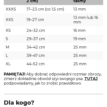
2 cm)
taśmy
XXXS
17–23 cm (co 1,5 cm)
13 mm
13 mm lub 16
XXS
19–27 cm
mm
XS
24–32 cm
16 mm
S
29–37 cm
19 mm
M
34–42 cm
25 mm
L
39–47 cm
25 mm
XL
44–52 cm
25 mm
PAMIĘTAJ!
Aby dobrać odpowiedni rozmiar obroży,
zmierz dokładnie obwód szyi swojego psa.
TUTAJ
podpowiadamy, jak to zrobić prawidłowo.
Dla kogo?