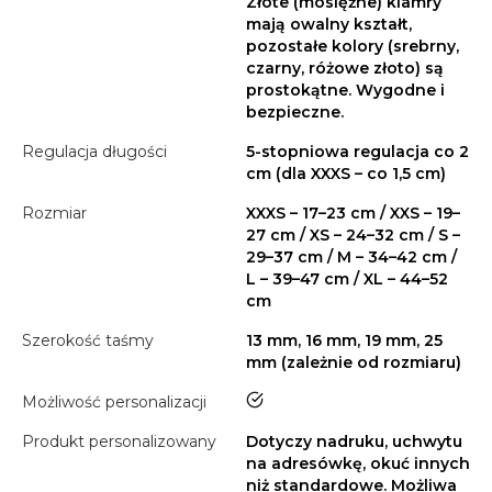
Złote (mosiężne) klamry
mają owalny kształt,
pozostałe kolory (srebrny,
czarny, różowe złoto) są
prostokątne. Wygodne i
bezpieczne.
Regulacja długości
5-stopniowa regulacja co 2
cm (dla XXXS – co 1,5 cm)
Rozmiar
XXXS – 17–23 cm / XXS – 19–
27 cm / XS – 24–32 cm / S –
29–37 cm / M – 34–42 cm /
L – 39–47 cm / XL – 44–52
cm
Szerokość taśmy
13 mm, 16 mm, 19 mm, 25
mm (zależnie od rozmiaru)
tak
Możliwość personalizacji
Produkt personalizowany
Dotyczy nadruku, uchwytu
na adresówkę, okuć innych
niż standardowe. Możliwa