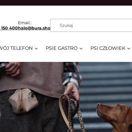
:
Email.:
 150 400
halo@bura.shop
WÓJ TELEFON
PSIE GASTRO
PSI CZŁOWIEK