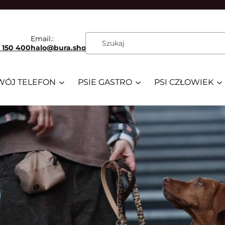
:
Email.:
 150 400
halo@bura.shop
WÓJ TELEFON
PSIE GASTRO
PSI CZŁOWIEK