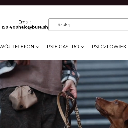
Email.:
 150 400
halo@bura.shop
WÓJ TELEFON
PSIE GASTRO
PSI CZŁOWIEK