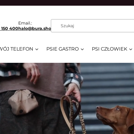
:
Email.:
 150 400
halo@bura.shop
WÓJ TELEFON
PSIE GASTRO
PSI CZŁOWIEK