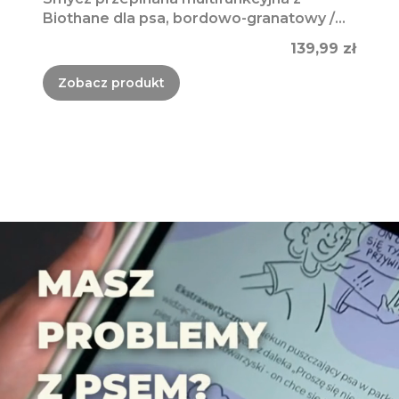
Biothane dla psa, bordowo-granatowy /
Bura Szmula
Cena
139,99 zł
Zobacz produkt