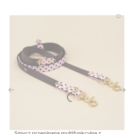
Smycz przepinana multifunkcyjna z