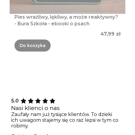
Pies wrażliwy, lękliwy, a może reaktywny?
- Bura Szkoła - ebooki o psach
Cena
47,99 zł
Do koszyka
5.0
Nasi klienci o nas
Zaufały nam już tysiące klientów. To dzieki
ich uwagom stajemy się co raz lepsi w tym co
robimy.