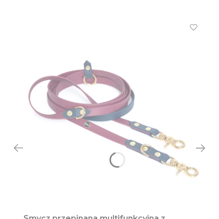
Smycz przepinana multifunkcyjna z