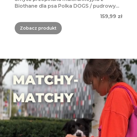
Biothane dla psa Polka DOGS / pudrowy
róż, ciemny brąz
Cena
159,99 zł
Zobacz produkt