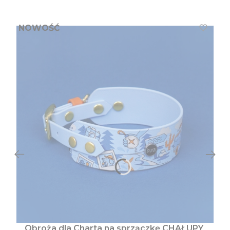
NOWOŚĆ
Obroża dla Charta na sprzączkę CHAŁUPY