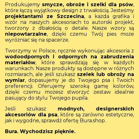
Produkujemy
smycze, obroże i szelki dla psów
,
które łączą wyjątkowy design z trwałością. Jesteśmy
projektantami ze Szczecina
, a każda grafika i
wzór na naszych akcesoriach to autorski projekt,
tworzony z dbałością o detale. Nasze wzory są
niepowtarzalne
, dzięki czemu Twój pies może
wyróżniać się na spacerze.
Tworzymy w Polsce, ręcznie wykonując akcesoria z
wodoodpornych i odpornych na zabrudzenia
materiałów
, które sprawdzają się w każdych
warunkach. Nasze produkty są dostępne w różnych
rozmiarach, ale jeśli szukasz
szelek lub obroży na
wymiar
, dopasujemy je do Twojego psa i Twoich
preferencji. Oferujemy szeroką gamę kolorów,
dzięki czemu możesz stworzyć zestaw idealnie
pasujący do stylu Twojego pupila.
Jeśli szukasz
modnych, designerskich
akcesoriów dla psa
, które są zarówno estetyczne,
jak i wygodne, sprawdź ofertę Bura.shop.
Bura. Wychodzisz pięknie.