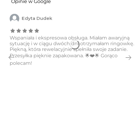
Opinie w Google
Edyta Dudek
Wspaniała i ekspresowa obsługa. Miałam awaryjną
sytuację i w ciągu dwóch dni otrzymałam ringowkę.
Piękną, która rewelacyjnie spełniła swoje zadanie.
Przesyłka pięknie zapakowana. 🌟❤️🌟 Gorąco
polecam!