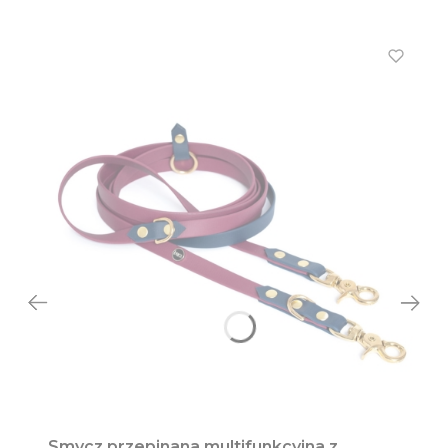
Smycz przepinana multifunkcyjna z