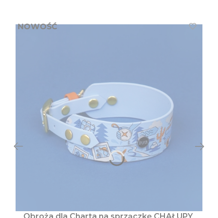
NOWOŚĆ
Obroża dla Charta na sprzączkę CHAŁUPY