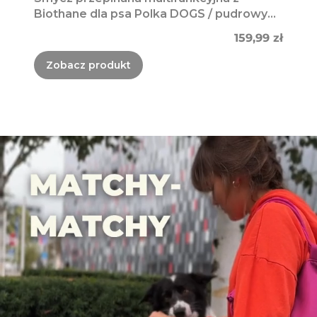
Biothane dla psa Polka DOGS / pudrowy
róż, ciemny brąz
Cena
159,99 zł
Zobacz produkt