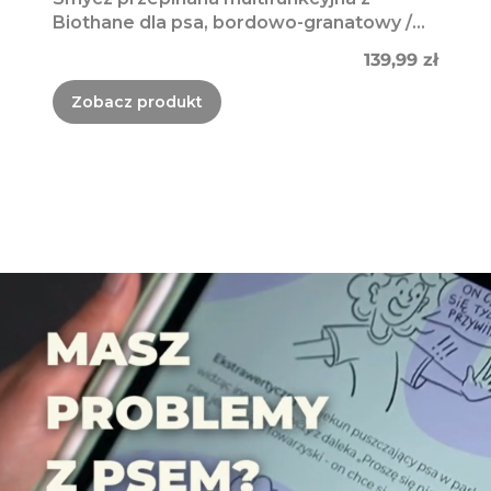
Biothane dla psa, bordowo-granatowy /
Bura Szmula
Cena
139,99 zł
Zobacz produkt