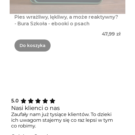
Pies wrażliwy, lękliwy, a może reaktywny?
- Bura Szkoła - ebooki o psach
Cena
47,99 zł
Do koszyka
5.0
Nasi klienci o nas
Zaufały nam już tysiące klientów. To dzieki
ich uwagom stajemy się co raz lepsi w tym
co robimy.