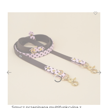
Smycz przepinana multifunkcyjna z