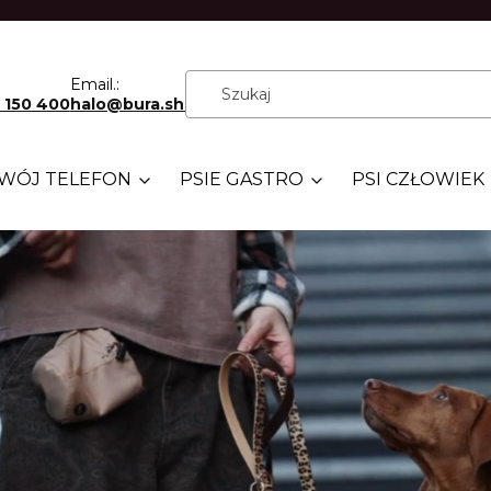
Email.:
 150 400
halo@bura.shop
WÓJ TELEFON
PSIE GASTRO
PSI CZŁOWIEK