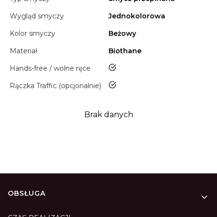
Wygląd smyczy
Jednokolorowa
Kolor smyczy
Beżowy
Materiał
Biothane
tak
Hands-free / wolne ręce
tak
Rączka Traffic (opcjonalnie)
Brak danych
Linki w stopce
OBSŁUGA