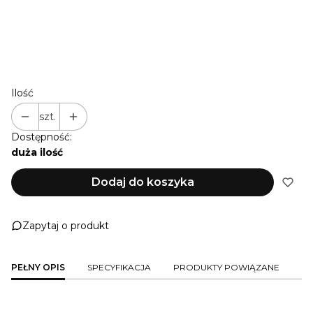
SMYCZ 4,0 M O...)
NIE PRZEDŁUŻAM
+ 1 M
(+22,00 zł)
+ 2 M
(+44,00 zł)
+ 3 M
(+66,00 zł)
Ilość
szt.
Dostępność:
duża ilość
Dodaj do koszyka
Zapytaj o produkt
PEŁNY OPIS
SPECYFIKACJA
PRODUKTY POWIĄZANE