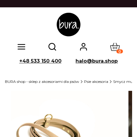
Produkty w
Otwórz wyszukiwarkę
+48 533 150 400
halo@bura.shop
BURA shop - sklep z akcesoriami dla psów
Psie akcesoria
Smycz multi