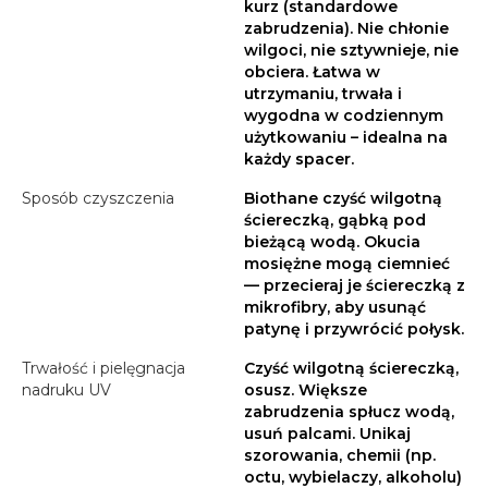
kurz (standardowe
zabrudzenia). Nie chłonie
wilgoci, nie sztywnieje, nie
obciera. Łatwa w
utrzymaniu, trwała i
wygodna w codziennym
użytkowaniu – idealna na
każdy spacer.
Sposób czyszczenia
Biothane czyść wilgotną
ściereczką, gąbką pod
bieżącą wodą. Okucia
mosiężne mogą ciemnieć
— przecieraj je ściereczką z
mikrofibry, aby usunąć
patynę i przywrócić połysk.
Trwałość i pielęgnacja
Czyść wilgotną ściereczką,
nadruku UV
osusz. Większe
zabrudzenia spłucz wodą,
usuń palcami. Unikaj
szorowania, chemii (np.
octu, wybielaczy, alkoholu)