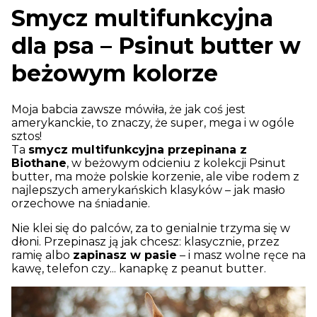
Smycz multifunkcyjna
dla psa – Psinut butter w
beżowym kolorze
Moja babcia zawsze mówiła, że jak coś jest
amerykanckie, to znaczy, że super, mega i w ogóle
sztos!
Ta
smycz multifunkcyjna przepinana z
Biothane
, w beżowym odcieniu z kolekcji Psinut
butter, ma może polskie korzenie, ale vibe rodem z
najlepszych amerykańskich klasyków – jak masło
orzechowe na śniadanie.
Nie klei się do palców, za to genialnie trzyma się w
dłoni. Przepinasz ją jak chcesz: klasycznie, przez
ramię albo
zapinasz w pasie
– i masz wolne ręce na
kawę, telefon czy... kanapkę z peanut butter.