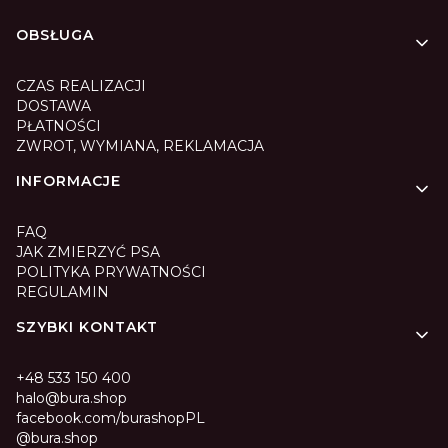
Linki w stopce
OBSŁUGA
CZAS REALIZACJI
DOSTAWA
PŁATNOŚCI
ZWROT, WYMIANA, REKLAMACJA
INFORMACJE
FAQ
JAK ZMIERZYĆ PSA
POLITYKA PRYWATNOŚCI
REGULAMIN
SZYBKI KONTAKT
+48 533 150 400
halo@bura.shop
facebook.com/burashopPL
@bura.shop