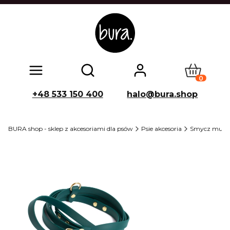
Produkty w
Otwórz wyszukiwarkę
+48 533 150 400
halo@bura.shop
BURA shop - sklep z akcesoriami dla psów
Psie akcesoria
Smycz multi