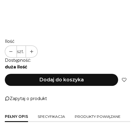
SMYCZ 4,0 M O...)
NIE PRZEDŁUŻAM
+ 1 M
(+22,00 zł)
+ 2 M
(+44,00 zł)
+ 3 M
(+66,00 zł)
Ilość
szt.
Dostępność:
duża ilość
Dodaj do koszyka
Zapytaj o produkt
PEŁNY OPIS
SPECYFIKACJA
PRODUKTY POWIĄZANE