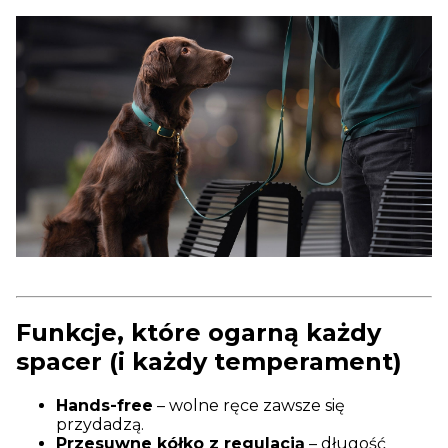
Funkcje, które ogarną każdy
spacer (i każdy temperament)
Hands-free
– wolne ręce zawsze się
przydadzą.
Przesuwne kółko z regulacją
– długość