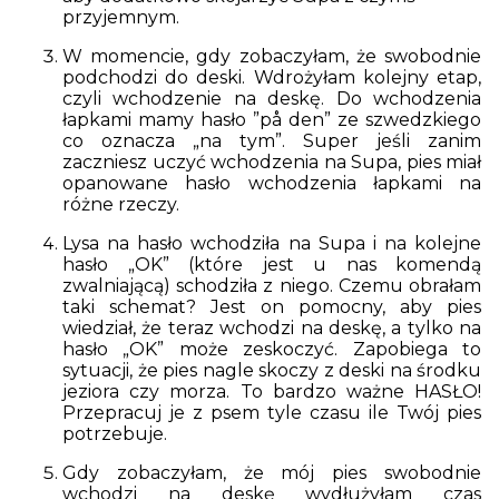
przyjemnym.
W momencie, gdy zobaczyłam, że swobodnie
podchodzi do deski. Wdrożyłam kolejny etap,
czyli wchodzenie na deskę. Do wchodzenia
łapkami mamy hasło ”på den” ze szwedzkiego
co oznacza „na tym”. Super jeśli zanim
zaczniesz uczyć wchodzenia na Supa, pies miał
opanowane hasło wchodzenia łapkami na
różne rzeczy.
Lysa na hasło wchodziła na Supa i na kolejne
hasło „OK” (które jest u nas komendą
zwalniającą) schodziła z niego. Czemu obrałam
taki schemat? Jest on pomocny, aby pies
wiedział, że teraz wchodzi na deskę, a tylko na
hasło „OK” może zeskoczyć. Zapobiega to
sytuacji, że pies nagle skoczy z deski na środku
jeziora czy morza. To bardzo ważne HASŁO!
Przepracuj je z psem tyle czasu ile Twój pies
potrzebuje.
Gdy zobaczyłam, że mój pies swobodnie
wchodzi na deskę wydłużyłam czas