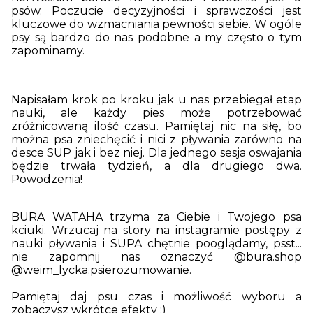
psów. Poczucie decyzyjności i sprawczości jest
kluczowe do wzmacniania pewności siebie. W ogóle
psy są bardzo do nas podobne a my często o tym
zapominamy.
Napisałam krok po kroku jak u nas przebiegał etap
nauki, ale każdy pies może potrzebować
zróżnicowaną ilość czasu. Pamiętaj nic na siłę, bo
można psa zniechęcić i nici z pływania zarówno na
desce SUP jak i bez niej. Dla jednego sesja oswajania
będzie trwała tydzień, a dla drugiego dwa.
Powodzenia!
BURA WATAHA trzyma za Ciebie i Twojego psa
kciuki. Wrzucaj na story na instagramie postępy z
nauki pływania i SUPA chętnie pooglądamy, psst...
nie zapomnij nas oznaczyć @bura.shop
@weim_lycka.psierozumowanie.
Pamiętaj daj psu czas i możliwość wyboru a
zobaczysz wkrótce efekty ;)