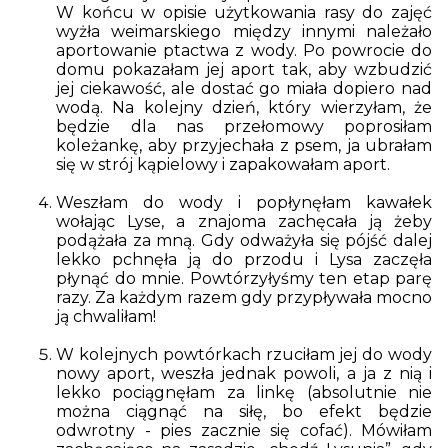
W końcu w opisie użytkowania rasy do zajęć
wyżła weimarskiego między innymi należało
aportowanie ptactwa z wody. Po powrocie do
domu pokazałam jej aport tak, aby wzbudzić
jej ciekawość, ale dostać go miała dopiero nad
wodą. Na kolejny dzień, który wierzyłam, że
będzie dla nas przełomowy poprosiłam
koleżankę, aby przyjechała z psem, ja ubrałam
się w strój kąpielowy i zapakowałam aport.
Weszłam do wody i popłynęłam kawałek
wołając Lyse, a znajoma zachęcała ją żeby
podążała za mną. Gdy odważyła się pójść dalej
lekko pchnęła ją do przodu i Lysa zaczęła
płynąć do mnie. Powtórzyłyśmy ten etap parę
razy. Za każdym razem gdy przypływała mocno
ją chwaliłam!
W kolejnych powtórkach rzuciłam jej do wody
nowy aport, weszła jednak powoli, a ja z nią i
lekko pociągnęłam za linkę (absolutnie nie
można ciągnąć na siłę, bo efekt będzie
odwrotny - pies zacznie się cofać). Mówiłam