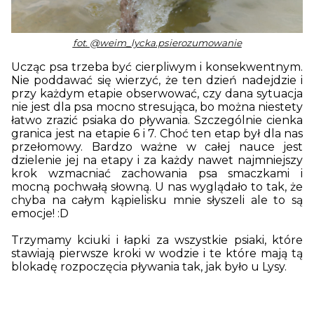
fot.
@weim_lycka.psierozumowanie
Ucząc psa trzeba być cierpliwym i konsekwentnym.
Nie poddawać się wierzyć, że ten dzień nadejdzie i
przy każdym etapie obserwować, czy dana sytuacja
nie jest dla psa mocno stresująca, bo można niestety
łatwo zrazić psiaka do pływania. Szczególnie cienka
granica jest na etapie 6 i 7. Choć ten etap był dla nas
przełomowy. Bardzo ważne w całej nauce jest
dzielenie jej na etapy i za każdy nawet najmniejszy
krok wzmacniać zachowania psa smaczkami i
mocną pochwałą słowną. U nas wyglądało to tak, że
chyba na całym kąpielisku mnie słyszeli ale to są
emocje! :D
Trzymamy kciuki i łapki za wszystkie psiaki, które
stawiają pierwsze kroki w wodzie i te które mają tą
blokadę rozpoczęcia pływania tak, jak było u Lysy.