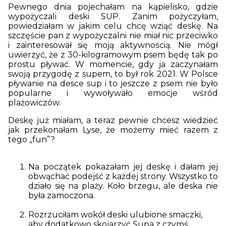
Pewnego dnia pojechałam na kąpielisko, gdzie
wypożyczali deski SUP. Zanim pożyczyłam,
powiedziałam w jakim celu chcę wziąć deskę. Na
szczęście pan z wypożyczalni nie miał nic przeciwko
i zainteresował się moją aktywnością. Nie mógł
uwierzyć, że z 30-kilogramowym psem będę tak po
prostu pływać. W momencie, gdy ja zaczynałam
swoją przygodę z supem, to był rok 2021. W Polsce
pływanie na desce sup i to jeszcze z psem nie było
popularne i wywoływało emocje wśród
plażowiczów.
Deskę już miałam, a teraz pewnie chcesz wiedzieć
jak przekonałam Lyse, że możemy mieć razem z
tego „fun”?
Na początek pokazałam jej deskę i dałam jej
obwąchać podejść z każdej strony. Wszystko to
działo się na plaży. Koło brzegu, ale deska nie
była zamoczona.
Rozrzuciłam wokół deski ulubione smaczki,
aby dodatkowo skojarzyć Supa z czymś