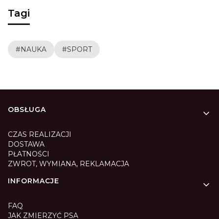
Tagi
#NAUKA
#SPORT
Linki w stopce
OBSŁUGA
CZAS REALIZACJI
DOSTAWA
PŁATNOŚCI
ZWROT, WYMIANA, REKLAMACJA
INFORMACJE
FAQ
JAK ZMIERZYĆ PSA