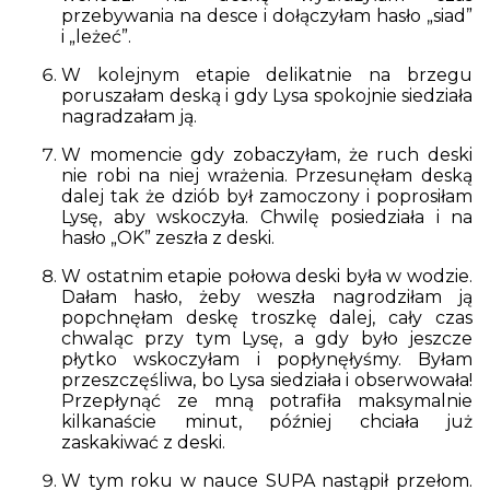
przebywania na desce i dołączyłam hasło „siad”
i „leżeć”.
W kolejnym etapie delikatnie na brzegu
poruszałam deską i gdy Lysa spokojnie siedziała
nagradzałam ją.
W momencie gdy zobaczyłam, że ruch deski
nie robi na niej wrażenia. Przesunęłam deską
dalej tak że dziób był zamoczony i poprosiłam
Lysę, aby wskoczyła. Chwilę posiedziała i na
hasło „OK” zeszła z deski.
W ostatnim etapie połowa deski była w wodzie.
Dałam hasło, żeby weszła nagrodziłam ją
popchnęłam deskę troszkę dalej, cały czas
chwaląc przy tym Lysę, a gdy było jeszcze
płytko wskoczyłam i popłynęłyśmy. Byłam
przeszczęśliwa, bo Lysa siedziała i obserwowała!
Przepłynąć ze mną potrafiła maksymalnie
kilkanaście minut, później chciała już
zaskakiwać z deski.
W tym roku w nauce SUPA nastąpił przełom.