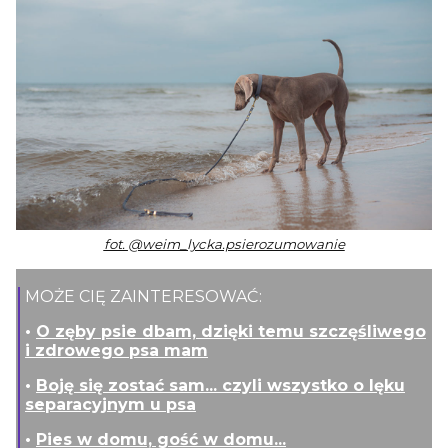
fot.
@weim_lycka.psierozumowanie
MOŻE CIĘ ZAINTERESOWAĆ:
•
O zęby psie dbam, dzięki temu szczęśliwego
i zdrowego psa mam
•
Boję się zostać sam... czyli wszystko o lęku
separacyjnym u psa
•
Pies w domu, gość w domu...