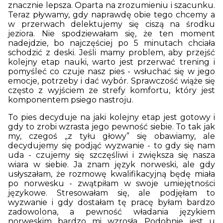
znacznie lepsza. Oparta na zrozumieniu i szacunku.
Teraz pływamy, gdy naprawdę obie tego chcemy a
w przerwach delektujemy się ciszą na środku
jeziora. Nie spodziewałam się, że ten moment
nadejdzie, bo najczęściej po 5 minutach chciała
schodzić z deski. Jeśli mamy problem, aby przejść
kolejny etap nauki, warto jest przerwać trening i
pomyśleć co czuje nasz pies - wsłuchać się w jego
emocje, potrzeby i dać wybór. Sprawczość wiąże się
często z wyjściem ze strefy komfortu, który jest
komponentem psiego nastroju.
To pies decyduje na jaki kolejny etap jest gotowy i
gdy to zrobi wzrasta jego pewność siebie. To tak jak
my, czegoś „z tyłu głowy” się obawiamy, ale
decydujemy się podjąć wyzwanie - to gdy się nam
uda - czujemy się szczęśliwi i zwiększa się nasza
wiara w siebie. Ja znam język norweski, ale gdy
usłyszałam, że rozmowę kwalifikacyjną będę miała
po norwesku - zwątpiłam w swoje umiejętności
językowe. Stresowałam się, ale podjęłam to
wyzwanie i gdy dostałam tę pracę byłam bardzo
zadowolona, a pewność władania językiem
norweskim bardzo mi wzrosła. Podobnie jest u