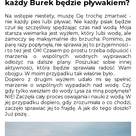
każdy Burek będzie pływakiem?
Na wstępie niestety, muszę Cię trochę zmartwić -
nie każdy pies lubi pływać. Nie każdy psiak będzie
czuł się szczęśliwy spędzając czas nad wodą. Moja
starsza weimarka jest wyżłem, który lubi wodę, ale
zamoczy się maksymalnie do brzucha. Pomimo, że
parę razy popłynęła, nie sprawia jej to przyjemności -
i to też jest OK! Czasem po prostu trzeba odpuścić i
marzenia o wspólnych wodnych wyprawach
odłożyć na dalsze plany. Poszukać sobie innej
aktywności, która będzie sprawiała radość Wam
obojgu. W moim przypadku tak właśnie było...
Dopiero z drugim wyżłem udało mi się spełnić
marzenie o wspólnych wypadach nad wodę. Czy
gdy tylko weszłam do wody Lysa za mną popłynęła?
NIE! Zaczęła cały proces oswajania i nauki z wodą. W
jej przypadku dopiero, gdy zrozumiała o co chodzi,
zaczęło sprawiać jej to frajdę. A jak do tego doszło?
Już piszę…