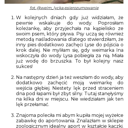
fot.
@weim_lycka.psierozumowanie
W kolejnych dniach gdy już widziałam, że
pewnie wskakuje do wody. Poprosiłam
koleżankę, aby przyjechała na kąpielisko ze
swoim psem, który pływa. Psy uczą się również
metodą naśladowania dlatego stwierdziłam, że
inny pies dodatkowo zachęci Lyse do pójścia o
krok dalej. Nie myliłam się, gdy weimarka Ina
wskoczyła do wody Lysa pobiegła za nią. Miała
już wodę do brzuszka. To był kolejny nasz
sukces!
Na następny dzień ja też weszłam do wody, aby
dodatkowo zachęcić moją weimarkę do
wejścia głębiej. Niestety lęk przed straceniem
dna pod łapami był zbyt silny. Tutaj stanęłyśmy
na kilka dni w miejscu. Nie wiedziałam jak ten
lęk przełamać.
Znajoma poleciła mi abym kupiła mojej wyżełce
zabawkę do aportowania. Znalazłam w sklepie
zoologicznym idealny aport w kształcie kaczki.