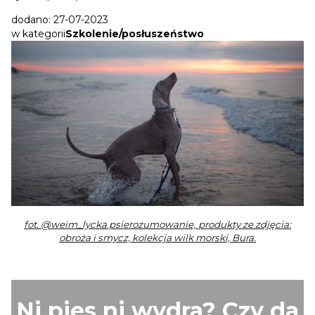
dodano: 27-07-2023
w kategorii
Szkolenie/posłuszeństwo
fot.
@weim_lycka.psierozumowanie,
produkty ze zdjęcia:
obroża i smycz, kolekcja wilk morski, Bura.
Ni pies ni wydra? Czy da