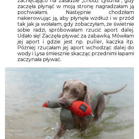
zachęcająco na zasadzie „chodź Lysunia”, gdy
zaczęła płynąć w moją stronę nagradzałam ją
pochwałami. Następnie chodziłam
nakierowując ją, aby płynęła wzdłuż i w przód
tak jak ja wołałam, gdy zobaczyłam, że świetnie
sobie radzi, spróbowałam rzucić aport dalej.
Udało się! Zaczęła pływać za zabawką. Mówiłam
jej aport i gdzie jest np. puller, kaczka itp.
Później rzucałam jej aport wchodząc dalej do
wody i Lysa śmiesznie skacząc przednimi łapami
zaczynała pływać.