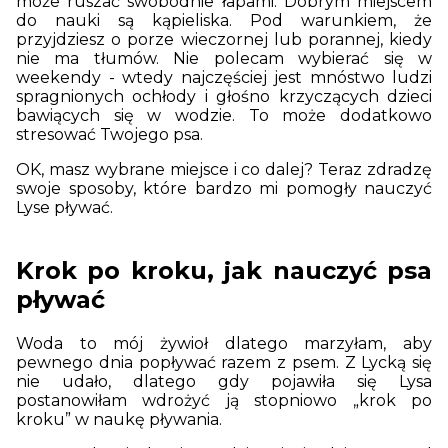
może ruszać swobodnie łapami. Dobrym miejscem
do nauki są kąpieliska. Pod warunkiem, że
przyjdziesz o porze wieczornej lub porannej, kiedy
nie ma tłumów. Nie polecam wybierać się w
weekendy - wtedy najczęściej jest mnóstwo ludzi
spragnionych ochłody i głośno krzyczących dzieci
bawiących się w wodzie. To może dodatkowo
stresować Twojego psa.
OK, masz wybrane miejsce i co dalej? Teraz zdradzę
swoje sposoby, które bardzo mi pomogły nauczyć
Lyse pływać.
Krok po kroku, jak nauczyć psa
pływać
Woda to mój żywioł dlatego marzyłam, aby
pewnego dnia popływać razem z psem. Z Lycką się
nie udało, dlatego gdy pojawiła się Lysa
postanowiłam wdrożyć ją stopniowo „krok po
kroku” w naukę pływania.