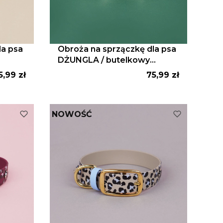
la psa
Obroża na sprzączkę dla psa
DŻUNGLA / butelkowy
zielony
ena
Cena
5,99 zł
75,99 zł
NOWOŚĆ