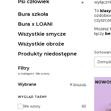
Psi człowiek
Psi człowiek
wyłącznie
To
klas
Bura szkoła
ozdobion
czyszcze
Bura x LOANI
Możesz 
Wszystkie smycze
łączy
be
Wszystkie obroże
Lista
Sortowani
Produkty niedostępne
Domyśl
Filtry
w kategorii: We wzory
NOWO
Wybrane
Wyczyść
WYGLĄD TAŚMY
Wygląd taśmy
We wzory
60