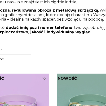
 u nas – nie znajdziesz ich nigdzie indziej.
yczna, regulowana obroża z metalową sprzączką
, w
a graficznymi detalami, które dodają charakteru Wasz
nia – idealna na każdy spacer, bez względu na pogodę.
też
dodać imię psa i numer telefonu
, tworząc obrożę 
zpieczeństwo, jakość i indywidualny wygląd
.
 produktów
e:
ne
ŚĆ
NOWOŚĆ