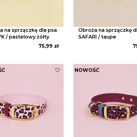
a na sprzączkę dla psa
Obroża na sprzączkę d
K / pastelowy żółty
SAFARI / taupe
Cena
C
75,99 zł
7
ŚĆ
NOWOŚĆ