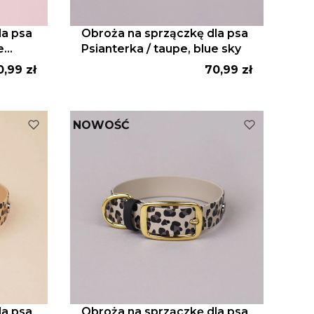
la psa
Obroża na sprzączkę dla psa
e
Psianterka / taupe, blue sky
ena
Cena
0,99 zł
70,99 zł
NOWOŚĆ
la psa
Obroża na sprzączkę dla psa