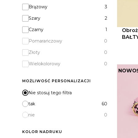
Brązowy
3
Szary
2
Czarny
1
Obroż
BAŁTY
Pomarańczowy
0
Złoty
0
Wielokolorowy
0
NOWO
MOŻLIWOŚĆ PERSONALIZACJI
Nie stosuj tego filtra
tak
60
nie
0
KOLOR NADRUKU