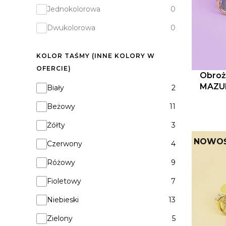
Jednokolorowa
0
Dwukolorowa
0
KOLOR TAŚMY (INNE KOLORY W
OFERCIE)
Obroż
MAZURY
Kolor taśmy (inne kolory w ofercie)
Biały
2
Beżowy
11
Żółty
3
NOWO
Czerwony
4
Różowy
9
Fioletowy
7
Niebieski
13
Zielony
5