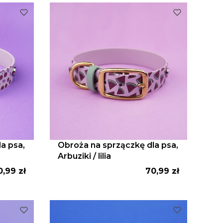
a psa,
Obroża na sprzączkę dla psa,
Arbuziki / lilia
ena
Cena
0,99 zł
70,99 zł