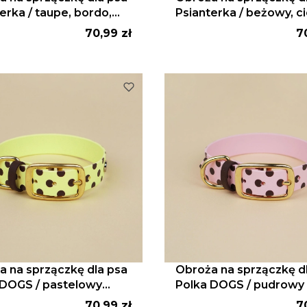
erka / taupe, bordo,
Psianterka / beżowy, 
lowy żółty
brąz
Cena
C
70,99 zł
7
a na sprzączkę dla psa
Obroża na sprzączkę d
 DOGS / pastelowy
Polka DOGS / pudrowy 
 ciemny brąz
ciemny brąz
Cena
C
70,99 zł
7