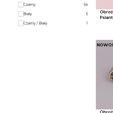
Kolor nadruku
Czarny
54
Obroż
Biały
5
Psiant
bordo
Czarny / Biały
1
NOWO
Obroż