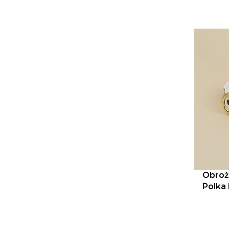
Obroż
Polka 
brąz