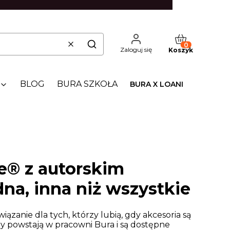
Produkty w kos
Wyczyść
Szukaj
Zaloguj się
Koszyk
BLOG
BURA SZKOŁA
BURA X LOANI
e® z autorskim
a, inna niż wszystkie
iązanie dla tych, którzy lubią, gdy akcesoria są
ry powstają w pracowni Bura i są dostępne