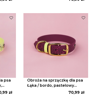
la psa
Obroża na sprzączkę dla psa
,
Łąka / bordo, pastelowy
żółty
ena
Cena
0,99 zł
70,99 zł