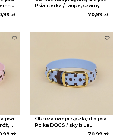
ciemny
Psianterka / taupe, czarny
ena
Cena
0,99 zł
70,99 zł
la psa
Obroża na sprzączkę dla psa
róż,
Polka DOGS / sky blue,
ciemny brąz
ena
Cena
0,99 zł
70,99 zł