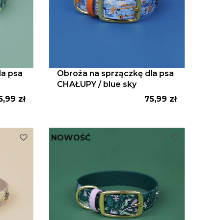
la psa
Obroża na sprzączkę dla psa
CHAŁUPY / blue sky
ena
Cena
5,99 zł
75,99 zł
NOWOŚĆ