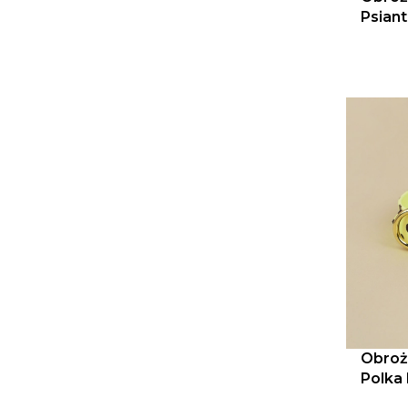
Psiant
paste
Obroż
Polka
żółty,