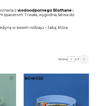
ykonana z
wodoodpornego Biothane
i
ym spacerom. Trwała, wygodna, łatwa do
jedyną w swoim rodzaju – taką, która
Strona
z 3
Następne pr
NOWOŚĆ