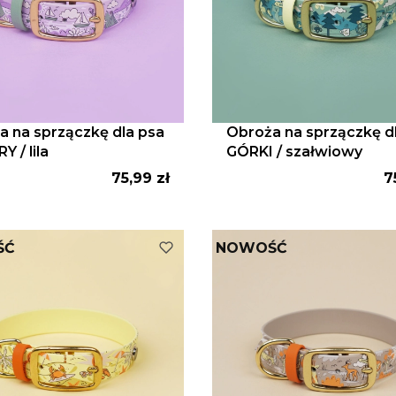
a na sprzączkę dla psa
Obroża na sprzączkę d
 / lila
GÓRKI / szałwiowy
Cena
C
75,99 zł
7
ŚĆ
NOWOŚĆ