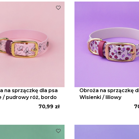
a na sprzączkę dla psa
Obroża na sprzączkę dl
e / pudrowy róż, bordo
Wisienki / liliowy
Cena
C
70,99 zł
7