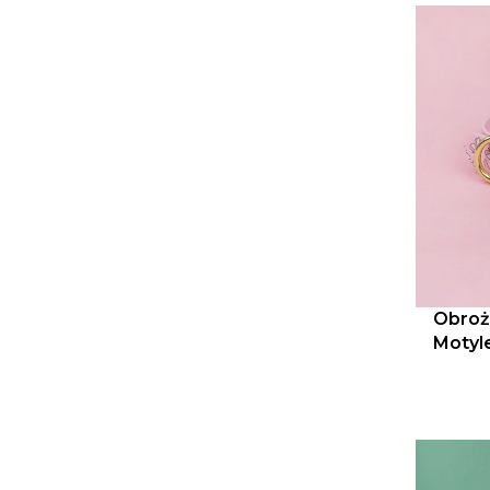
Obroż
Motyl