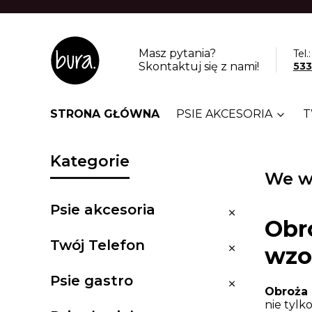
Masz pytania?
Tel.:
Skontaktuj się z nami!
533
STRONA GŁÓWNA
PSIE AKCESORIA
T
Kategorie
We w
Psie akcesoria
Psie akcesoria
Obr
Twój Telefon
Twój Telefon
wzo
Psie gastro
Psie gastro
Obroża 
nie tylk