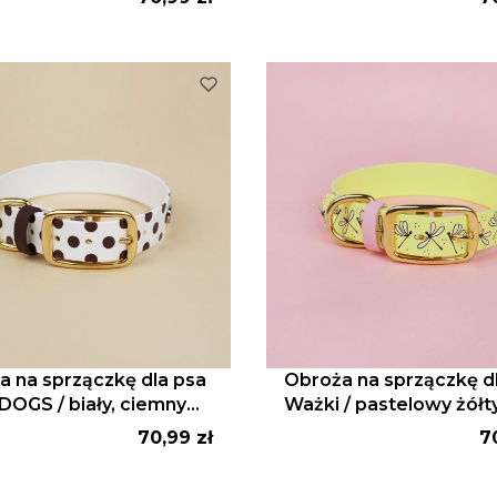
a na sprzączkę dla psa
Obroża na sprzączkę d
DOGS / biały, ciemny
Ważki / pastelowy żółty
pudrowy róż
Cena
C
70,99 zł
7