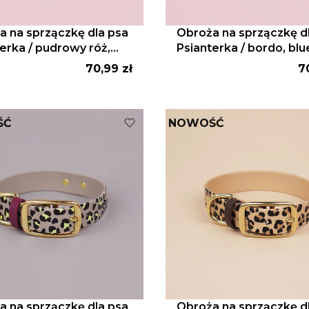
a na sprzączkę dla psa
Obroża na sprzączkę d
erka / pudrowy róż,
Psianterka / bordo, blu
jeans
Cena
C
70,99 zł
7
ŚĆ
NOWOŚĆ
a na sprzączkę dla psa
Obroża na sprzączkę d