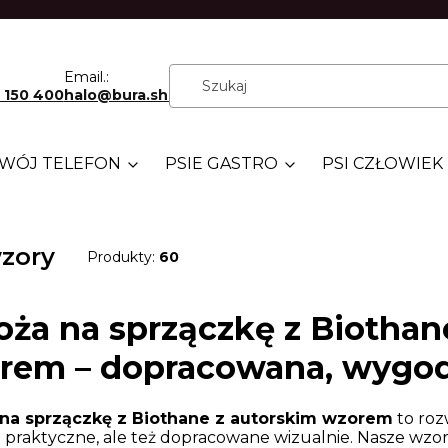
Email.:
 150 400
halo@bura.shop
WÓJ TELEFON
PSIE GASTRO
PSI CZŁOWIEK
zory
Produkty:
60
oża na sprzączkę z Biothan
rem – dopracowana, wygodn
na sprzączkę z Biothane z autorskim wzorem
to rozw
o praktyczne, ale też dopracowane wizualnie. Nasze wzo