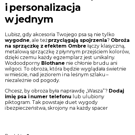
i personalizacja
w jednym
Lubisz, gdy akcesoria Twojego psa są nie tylko
wygodne
, ale też
przyciągają spojrzenia
?
Obroża
na sprzączkę z efektem Ombre
łączy klasyczną,
metalową sprzączkę z płynnym przejściem kolorów,
dzięki czemu każdy egzemplarz jest unikalny.
Wodoodporny
Biothane
nie chłonie brudu ani
wilgoci. To obroża, która będzie wyglądała świetnie
w mieście, nad jeziorem i na leśnym szlaku –
niezależnie od pogody.
Chcesz, by obroża była naprawdę „Wasza”?
Dodaj
imię psa i numer telefonu
lub ulubiony
piktogram. Tak powstaje duet wygody
i bezpieczeństwa, skrojony na każdy spacer