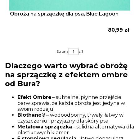
Obroża na sprzączkę dla psa, Blue Lagoon
Cena
80,99 zł
Strona
z 1
Dlaczego warto wybrać obrożę
na sprzączkę z efektem ombre
od Bura?
Efekt Ombre
– subtelne, płynne przejście
barw sprawia, że każda obroża jest jedyna w
swoim rodzaju
Biothane®
– wodoodporny, trwały, łatwy w
czyszczeniu i przyjazny dla skóry psa
Metalowa sprzączka
– solidna alternatywa dla
plastikowych klamer
5‑stopniowa regulacja
– łatwo dopasujesz