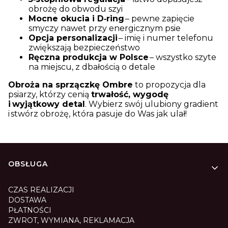
obrożę do obwodu szyi
Mocne okucia i D‑ring
– pewne zapięcie
smyczy nawet przy energicznym psie
Opcja personalizacji
– imię i numer telefonu
zwiększają bezpieczeństwo
Ręczna produkcja w Polsce
– wszystko szyte
na miejscu, z dbałością o detale
Obroża na sprzączkę Ombre
to propozycja dla
psiarzy, którzy cenią
trwałość, wygodę
i wyjątkowy detal
. Wybierz swój ulubiony gradient
i stwórz obrożę, która pasuje do Was jak ulał!
Linki w stopce
OBSŁUGA
CZAS REALIZACJI
DOSTAWA
PŁATNOŚCI
ZWROT, WYMIANA, REKLAMACJA