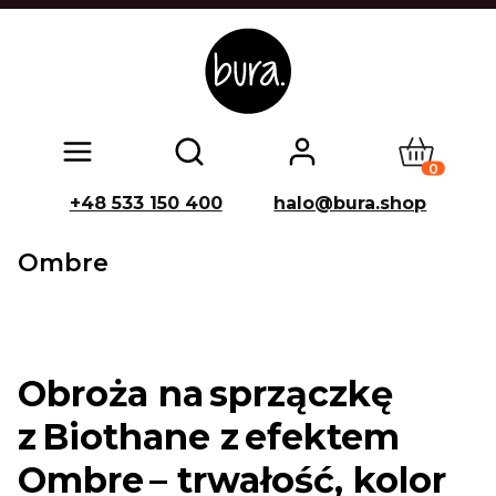
Produkty w
Otwórz wyszukiwarkę
+48 533 150 400
halo@bura.shop
Ombre
Obroża na sprzączkę
z Biothane z efektem
Ombre – trwałość, kolor