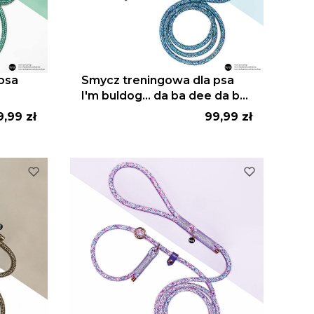
psa
Smycz treningowa dla psa
I'm buldog... da ba dee da ba
daa / niebieski
ena
Cena
9,99 zł
99,99 zł