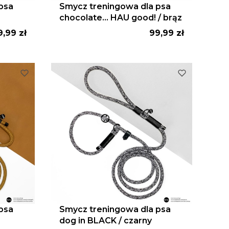
psa
Smycz treningowa dla psa
chocolate... HAU good! / brąz
ena
Cena
9,99 zł
99,99 zł
psa
Smycz treningowa dla psa
dog in BLACK / czarny