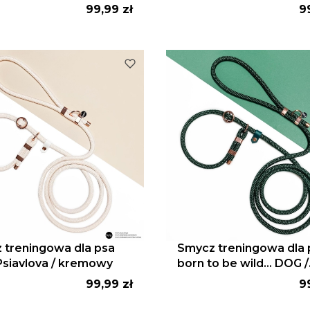
karmelowy
Cena
C
99,99 zł
9
 treningowa dla psa
Smycz treningowa dla 
Psiavlova / kremowy
born to be wild... DOG /
butelkowa zieleń
Cena
C
99,99 zł
9