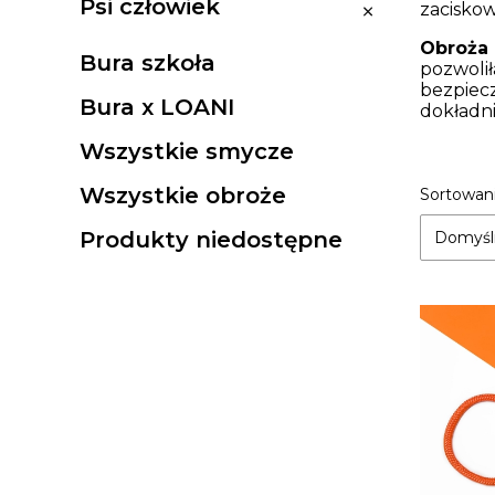
Psi człowiek
Psi człowiek
zaciskow
Obroża 
Bura szkoła
pozwolił
bezpiecz
Bura x LOANI
dokładni
Wszystkie smycze
Lista
Wszystkie obroże
Sortowani
Produkty niedostępne
Domyśl