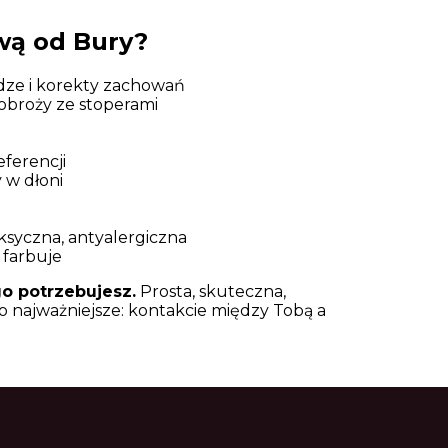
wą od Bury?
dze i korekty zachowań
obroży ze stoperami
ferencji
 w dłoni
oksyczna, antyalergiczna
e farbuje
o potrzebujesz.
Prosta, skuteczna,
o najważniejsze: kontakcie między Tobą a