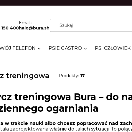
Email.:
 150 400
halo@bura.shop
WÓJ TELEFON
PSIE GASTRO
PSI CZŁOWIEK
z treningowa
Produkty:
17
cz treningowa Bura – do nau
ziennego ogarniania
a w trakcie nauki albo chcesz popracować nad za
tała zaprojektowana właśnie do takich sytuacji. To połą