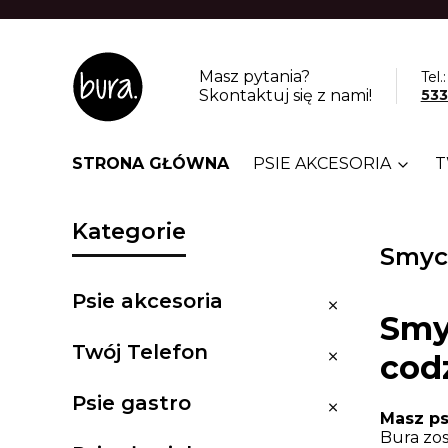
Masz pytania?
Tel.:
Skontaktuj się z nami!
533
STRONA GŁÓWNA
PSIE AKCESORIA
T
Kategorie
Smyc
Psie akcesoria
Psie akcesoria
Smy
Twój Telefon
Twój Telefon
cod
Psie gastro
Psie gastro
Masz ps
Bura zos