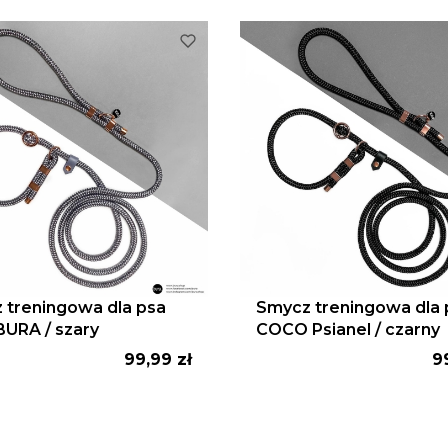
 treningowa dla psa
Smycz treningowa dla 
BURA / szary
COCO Psianel / czarny
Cena
C
99,99 zł
9