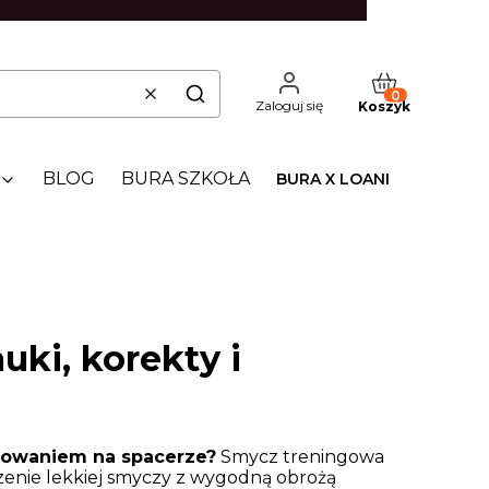
Produkty w kos
Wyczyść
Szukaj
Zaloguj się
Koszyk
BLOG
BURA SZKOŁA
BURA X LOANI
ki, korekty i
chowaniem na spacerze?
Smycz treningowa
czenie lekkiej smyczy z wygodną obrożą