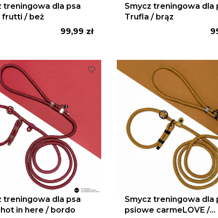
 treningowa dla psa
Smycz treningowa dla 
 frutti / beż
Trufla / brąz
Cena
C
99,99 zł
9
 treningowa dla psa
Smycz treningowa dla 
 hot in here / bordo
psiowe carmeLOVE /