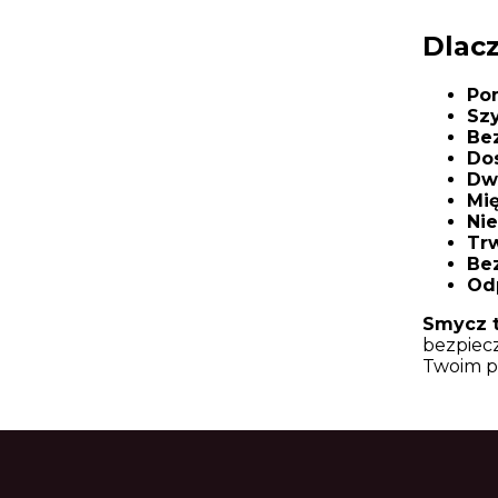
Dlac
Po
Sz
Be
Dos
Dwi
Mię
Nie
Tr
Bez
Od
Smycz t
bezpiecz
Twoim p