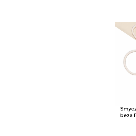
Smycz
beza 