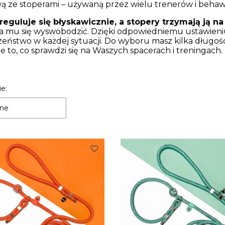
ą ze stoperami – używaną przez wielu trenerów i behaw
reguluje się błyskawicznie, a stopery trzymają ją n
a mu się wyswobodzić. Dzięki odpowiedniemu ustawieniu
eństwo w każdej sytuacji. Do wyboru masz kilka długości
e to, co sprawdzi się na Waszych spacerach i treningach.
 produktów
e:
ne