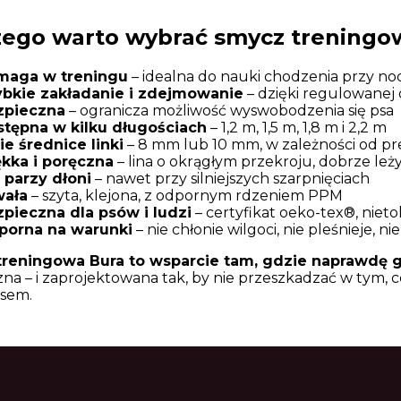
zego warto wybrać smycz treningo
maga w treningu
– idealna do nauki chodzenia przy no
ybkie zakładanie i zdejmowanie
– dzięki regulowanej 
zpieczna
– ogranicza możliwość wyswobodzenia się psa
tępna w kilku długościach
– 1,2 m, 1,5 m, 1,8 m i 2,2 m
e średnice linki
– 8 mm lub 10 mm, w zależności od pre
kka i poręczna
– lina o okrągłym przekroju, dobrze leży
 parzy dłoni
– nawet przy silniejszych szarpnięciach
wała
– szyta, klejona, z odpornym rdzeniem PPM
pieczna dla psów i ludzi
– certyfikat oeko-tex®, niet
porna na warunki
– nie chłonie wilgoci, nie pleśnieje, ni
reningowa Bura to wsparcie tam, gdzie naprawdę g
na – i zaprojektowana tak, by nie przeszkadzać w tym, c
sem.