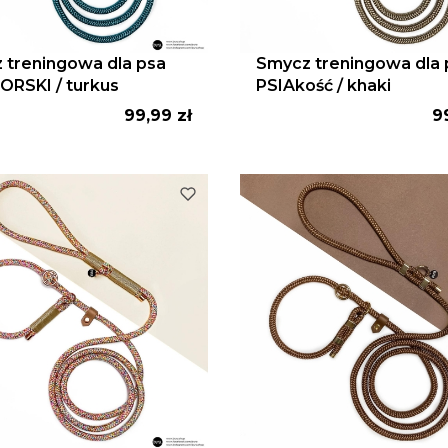
 treningowa dla psa
Smycz treningowa dla 
ORSKI / turkus
PSIAkość / khaki
Cena
C
99,99 zł
9