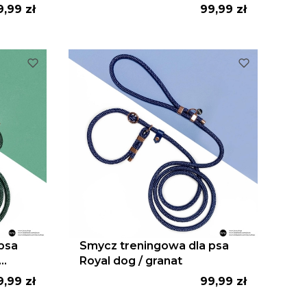
ena
Cena
9,99 zł
99,99 zł
psa
Smycz treningowa dla psa
Royal dog / granat
ena
Cena
9,99 zł
99,99 zł