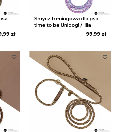
psa
Smycz treningowa dla psa
time to be Unidog! / lilia
ena
Cena
9,99 zł
99,99 zł