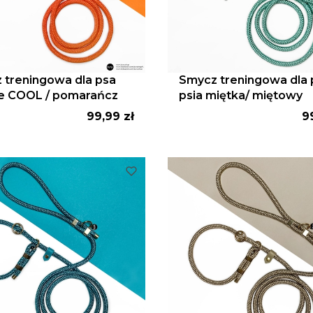
 treningowa dla psa
Smycz treningowa dla 
e COOL / pomarańcz
psia miętka/ miętowy
Cena
C
99,99 zł
9