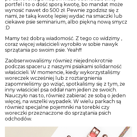
portfel i to o dość sporą kwotę, bo mandat może
wynosić nawet do 500 zł. Pewnie zgodzisz się z
nami, że taką kwotę lepiej wydać na smaczki lub
ciekawe psie seminarium, albo piękną nową smycz
:D
Mamy też dobrą wiadomość. Z tego co widzimy ,
coraz więcej właścicieli wyrobiło w sobie nawyk
sprzątania po swoim psie. Yeah!!!
Zaobserwowaliśmy również niejednokrotnie
podczas spaceru z naszymi psiakami solidarność
właścicieli. W momencie, kiedy wykorzystaliśmy
woreczek wcześniej lub z roztargnienia
zapomnieliśmy go wziąć, spotkaliśmy się z tym, że
inny właściciel psa oddał nam jeden ze swoich.
Nauczyło nas to, również zabierać ze sobą o jeden
więcej, na wszelki wypadek. W wielu parkach są
również specjalne pojemniki na torebki czy
woreczki przeznaczone do sprzątania psich
odchodów.