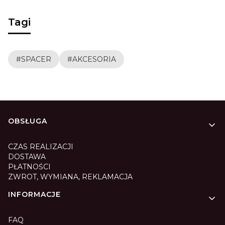
Tagi
#SPACER
#AKCESORIA
Linki w stopce
OBSŁUGA
CZAS REALIZACJI
DOSTAWA
PŁATNOŚCI
ZWROT, WYMIANA, REKLAMACJA
INFORMACJE
FAQ