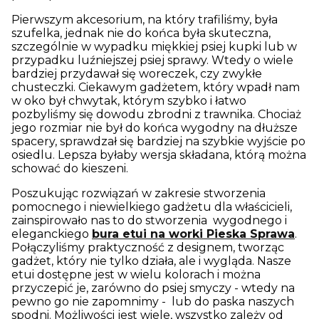
Pierwszym akcesorium, na który trafiliśmy, była
szufelka, jednak nie do końca była skuteczna,
szczególnie w wypadku miękkiej psiej kupki lub w
przypadku luźniejszej psiej sprawy. Wtedy o wiele
bardziej przydawał się woreczek, czy zwykłe
chusteczki. Ciekawym gadżetem, który wpadł nam
w oko był chwytak, którym szybko i łatwo
pozbyliśmy się dowodu zbrodni z trawnika. Chociaż
jego rozmiar nie był do końca wygodny na dłuższe
spacery, sprawdzał się bardziej na szybkie wyjście po
osiedlu. Lepsza byłaby wersja składana, którą można
schować do kieszeni.
Poszukując rozwiązań w zakresie stworzenia
pomocnego i niewielkiego gadżetu dla właścicieli,
zainspirowało nas to do stworzenia wygodnego i
eleganckiego
bura etui na worki Pieska Sprawa
.
Połączyliśmy praktyczność z designem, tworząc
gadżet, który nie tylko działa, ale i wygląda. Nasze
etui dostępne jest w wielu kolorach i można
przyczepić je, zarówno do psiej smyczy - wtedy na
pewno go nie zapomnimy - lub do paska naszych
spodni. Możliwości jest wiele, wszystko zależy od