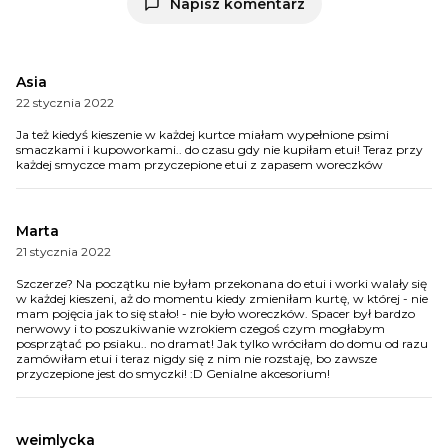
Napisz komentarz
Asia
22 stycznia 2022
Ja też kiedyś kieszenie w każdej kurtce miałam wypełnione psimi
smaczkami i kupoworkami.. do czasu gdy nie kupiłam etui! Teraz przy
każdej smyczce mam przyczepione etui z zapasem woreczków
Marta
21 stycznia 2022
Szczerze? Na początku nie byłam przekonana do etui i worki walały się
w każdej kieszeni, aż do momentu kiedy zmieniłam kurtę, w której - nie
mam pojęcia jak to się stało! - nie było woreczków. Spacer był bardzo
nerwowy i to poszukiwanie wzrokiem czegoś czym mogłabym
posprzątać po psiaku.. no dramat! Jak tylko wróciłam do domu od razu
zamówiłam etui i teraz nigdy się z nim nie rozstaję, bo zawsze
przyczepione jest do smyczki! :D Genialne akcesorium!
weimlycka