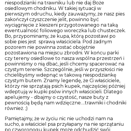
niespodzianki na trawniku lub nie daj Boże
osiedlowym chodniku. W takiej sytuacji w
pierwszym odruchu, kiedy zauważymy, że nasz pies
zakończył czyszczenie jelit, powinno być
wyciągnięcie z kieszeni przygotowanego na taką
ewentualność foliowego woreczka lub chusteczek.
Bo, przypominamy, że kupa, którą pozostawi po
sobie pies jest sprawą właściciela. Pod żadnym
pozorem nie powinna zostać obojętnie
pozostawiona na miejscu zbrodni. W końcu parki
czy tereny osiedlowe to nasza wspólna przestrzeń i
powinniśmy o nią dbać, jeśli chcemy spacerować na
czystym terenie. Szczególnie, jeśli w przyszłości nie
chcielibyśmy wdepnąć w takową niespodziankę
czystym butem. Znamy legendę, że Ci właściciele,
którzy nie sprzątają psich kupek, najczęściej później
wdeptują w kupki psów innych właścicieli. Dlatego
apelujemy - dbajmy o czystość, nasze buty z
pewnością będą nam wdzięczne….trawniki i chodniki
również. ;)
Pamiętajmy, że w życiu nic nie uchodzi nam na
sucho, a właściciel psa przyłapany na nie sprzątaniu
po czworonogu kupek może odchudzić swój