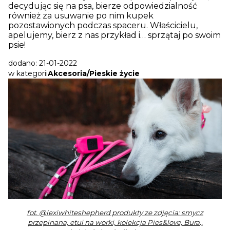
decydując się na psa, bierze odpowiedzialność
również za usuwanie po nim kupek
pozostawionych podczas spaceru. Właścicielu,
apelujemy, bierz z nas przykład i… sprzątaj po swoim
psie!
dodano: 21-01-2022
w kategorii
Akcesoria/Pieskie życie
fot. @lexiwhiteshepherd produkty ze zdjęcia: smycz
przepinana, etui na worki, kolekcja Pies&love, Bura.,