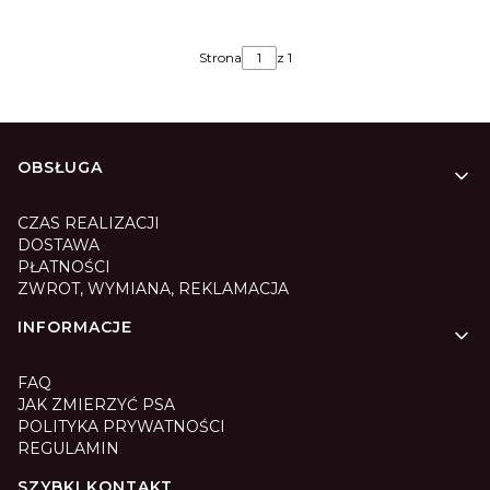
Strona
z 1
Linki w stopce
OBSŁUGA
CZAS REALIZACJI
DOSTAWA
PŁATNOŚCI
ZWROT, WYMIANA, REKLAMACJA
INFORMACJE
FAQ
JAK ZMIERZYĆ PSA
POLITYKA PRYWATNOŚCI
REGULAMIN
SZYBKI KONTAKT