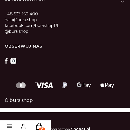
+48 533 150 400
halo@bura.shop
facebook.com/burashopPL
@bura.shop
OBSERWUJ NAS
© bura.shop
Produkty w koszyku: 0. Zobacz szczegóły
Sklep internetowy
Shoper.pl