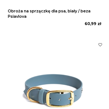
Obroża na sprzączkę dla psa, biały / beza
Psiavlova
Cena
60,99 zł