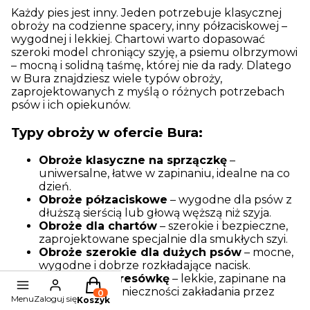
Każdy pies jest inny. Jeden potrzebuje klasycznej
obroży na codzienne spacery, inny półzaciskowej –
wygodnej i lekkiej. Chartowi warto dopasować
szeroki model chroniący szyję, a psiemu olbrzymowi
– mocną i solidną taśmę, której nie da rady. Dlatego
w Bura znajdziesz wiele typów obroży,
zaprojektowanych z myślą o różnych potrzebach
psów i ich opiekunów.
Typy obroży w ofercie Bura:
Obroże klasyczne na sprzączkę
–
uniwersalne, łatwe w zapinaniu, idealne na co
dzień.
Obroże półzaciskowe
– wygodne dla psów z
dłuższą sierścią lub głową węższą niż szyja.
Obroże dla chartów
– szerokie i bezpieczne,
zaprojektowane specjalnie dla smukłych szyi.
Obroże szerokie dla dużych psów
– mocne,
wygodne i dobrze rozkładające nacisk.
Obroże na adresówkę
– lekkie, zapinane na
Produkty w koszyku: 0. Zobacz szczegóły
szyi psa, bez konieczności zakładania przez
Menu
Zaloguj się
Koszyk
głowę.