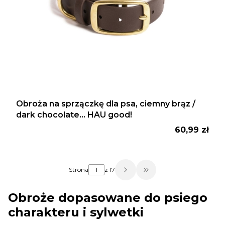
Obroża na sprzączkę dla psa, ciemny brąz /
dark chocolate... HAU good!
Cena
60,99 zł
Strona
z 17
Przejdź do ostatniej
Obroże dopasowane do psiego
charakteru i sylwetki