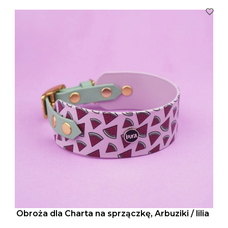
Obroża dla Charta na sprzączkę, Arbuziki / lilia