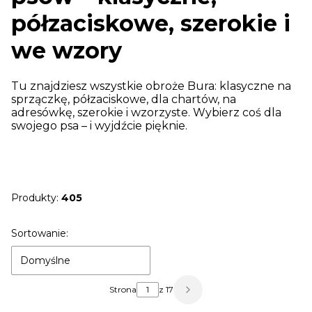
półzaciskowe, szerokie i
we wzory
Tu znajdziesz wszystkie obroże Bura: klasyczne na
sprzączkę, półzaciskowe, dla chartów, na
adresówkę, szerokie i wzorzyste. Wybierz coś dla
swojego psa – i wyjdźcie pięknie.
Produkty:
405
Lista produktów
Sortowanie:
Domyślne
Strona
z 17
Następne produkty