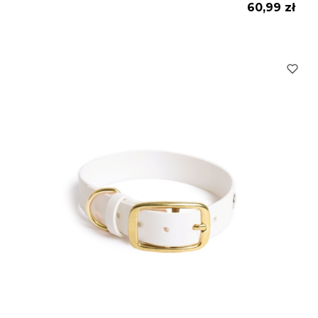
Cena
60,99 zł