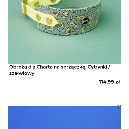
Obroża dla Charta na sprzączkę, Cytrynki /
szałwiowy
Cena
114,99 zł