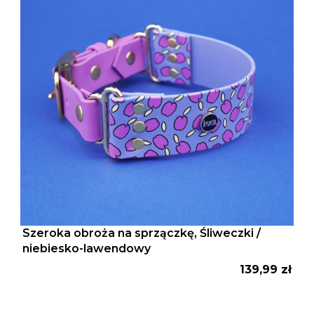
Szeroka obroża na sprzączkę, Śliweczki /
niebiesko-lawendowy
Cena
139,99 zł