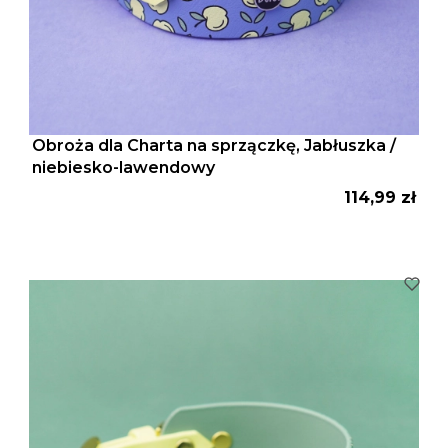
Obroża dla Charta na sprzączkę, Jabłuszka /
niebiesko-lawendowy
Cena
114,99 zł