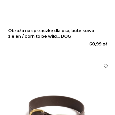
Obroża na sprzączkę dla psa, butelkowa
zieleń / born to be wild... DOG
Cena
60,99 zł