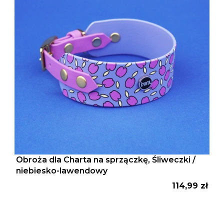
Obroża dla Charta na sprzączkę, Śliweczki /
niebiesko-lawendowy
Cena
114,99 zł