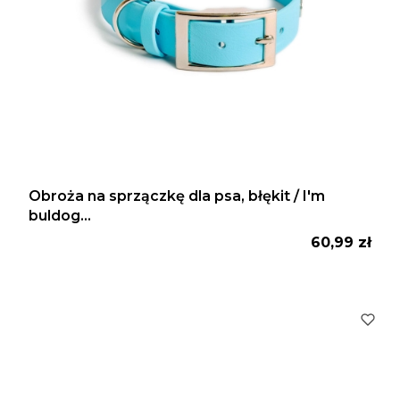
Obroża na sprzączkę dla psa, błękit / I'm
buldog...
Cena
60,99 zł