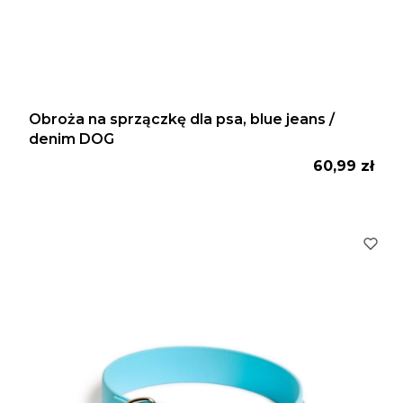
Obroża na sprzączkę dla psa, blue jeans /
denim DOG
Cena
60,99 zł