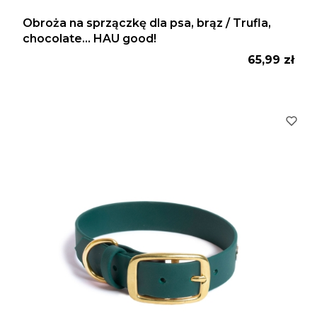
Obroża na sprzączkę dla psa, brąz / Trufla,
chocolate... HAU good!
Cena
65,99 zł