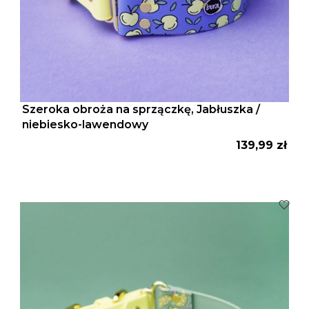
Szeroka obroża na sprzączkę, Jabłuszka /
niebiesko-lawendowy
Cena
139,99 zł