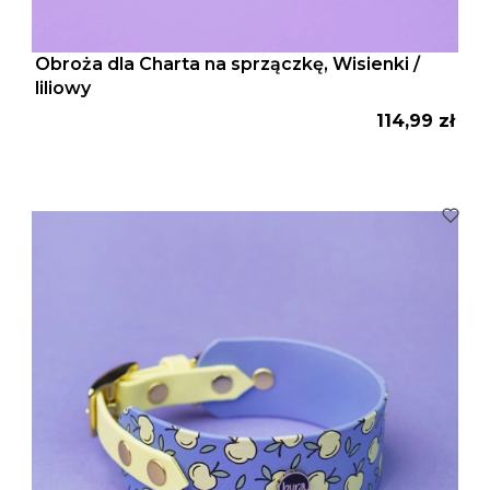
Obroża dla Charta na sprzączkę, Wisienki /
liliowy
Cena
114,99 zł