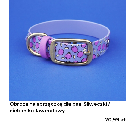
Obroża na sprzączkę dla psa, Śliweczki /
niebiesko-lawendowy
Cena
70,99 zł