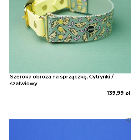
Szeroka obroża na sprzączkę, Cytrynki /
szałwiowy
Cena
139,99 zł