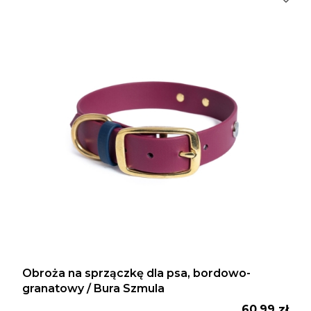
Obroża na sprzączkę dla psa, bordowo-
granatowy / Bura Szmula
Cena
60,99 zł