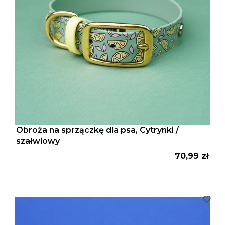
Obroża na sprzączkę dla psa, Cytrynki /
szałwiowy
Cena
70,99 zł