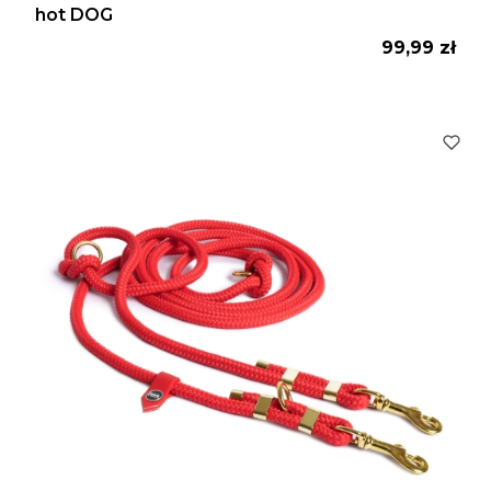
hot DOG
Cena
99,99 zł