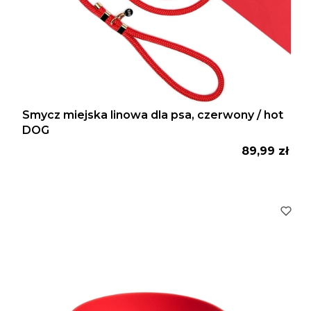
Smycz miejska linowa dla psa, czerwony / hot
DOG
Cena
89,99 zł