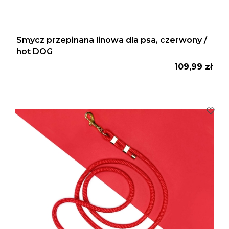
Smycz przepinana linowa dla psa, czerwony /
hot DOG
Cena
109,99 zł