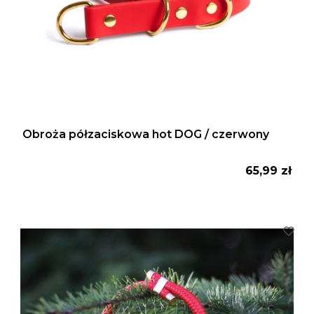
Obroża półzaciskowa hot DOG / czerwony
Cena
65,99 zł