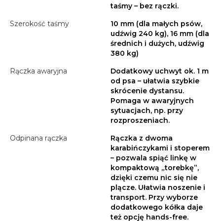
taśmy – bez rączki.
Szerokość taśmy
10 mm (dla małych psów,
udźwig 240 kg), 16 mm (dla
średnich i dużych, udźwig
380 kg)
Rączka awaryjna
Dodatkowy uchwyt ok. 1 m
od psa – ułatwia szybkie
skrócenie dystansu.
Pomaga w awaryjnych
sytuacjach, np. przy
rozproszeniach.
Odpinana rączka
Rączka z dwoma
karabińczykami i stoperem
– pozwala spiąć linkę w
kompaktową „torebkę”,
dzięki czemu nic się nie
plącze. Ułatwia noszenie i
transport. Przy wyborze
dodatkowego kółka daje
też opcję hands-free.