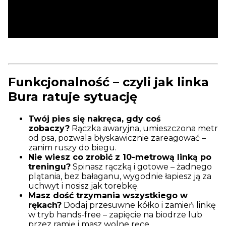
Funkcjonalność – czyli jak linka
Bura ratuje sytuację
Twój pies się nakręca, gdy coś
zobaczy?
Rączka awaryjna, umieszczona metr
od psa, pozwala błyskawicznie zareagować –
zanim ruszy do biegu.
Nie wiesz co zrobić z 10-metrową linką po
treningu?
Spinasz rączką i gotowe – żadnego
plątania, bez bałaganu, wygodnie łapiesz ją za
uchwyt i nosisz jak torebkę.
Masz dość trzymania wszystkiego w
rękach?
Dodaj przesuwne kółko i zamień linkę
w tryb hands-free – zapięcie na biodrze lub
przez ramię i masz wolne ręce.