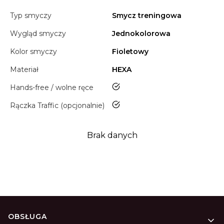
Typ smyczy
Smycz treningowa
Wygląd smyczy
Jednokolorowa
Kolor smyczy
Fioletowy
Materiał
HEXA
tak
Hands-free / wolne ręce
tak
Rączka Traffic (opcjonalnie)
Brak danych
Linki w stopce
OBSŁUGA