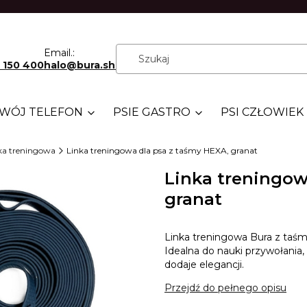
Email.:
 150 400
halo@bura.shop
WÓJ TELEFON
PSIE GASTRO
PSI CZŁOWIEK
ka treningowa
Linka treningowa dla psa z taśmy HEXA, granat
Linka treningow
granat
Linka treningowa Bura z taśm
Idealna do nauki przywołania,
dodaje elegancji.
Przejdź do pełnego opisu