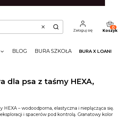
Produkty w kos
Wyczyść
Szukaj
Zaloguj się
Koszyk
BLOG
BURA SZKOŁA
BURA X LOANI
a dla psa z taśmy HEXA,
y HEXA – wodoodporna, elastyczna i nieplącząca się.
 eksploracji i spacerów pod kontrolą. Granatowy kolor