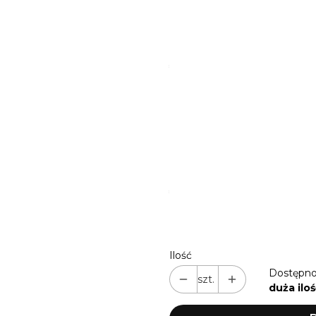
16 MM / M-L SPUSTOWY
(+
16 MM / ALUMINIOWY (przy 
*
KOLOR OKUĆ
CZARNY | STANDARD
S
RÓŻOWE ZŁOTO | PERSO
ZŁOTY | PERSONALIZACJ
*
WOLNE RĘCE? DOBIERZ K
NIE
TAK
(+16,00 zł)
Ilość
Dostępno
szt.
duża iloś