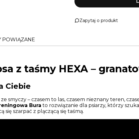
D
Zapytaj o produkt
 POWIĄZANE
psa z taśmy HEXA – granat
a Ciebie
 ze smyczy – czasem to las, czasem nieznany teren, cz
treningowa Bura
to rozwiązanie dla psiarzy, którzy szuk
 się szarpać z plączącą się taśmą.