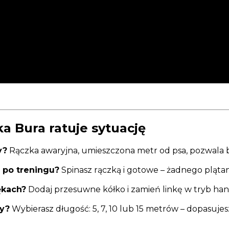
ka Bura ratuje sytuację
y?
Rączka awaryjna, umieszczona metr od psa, pozwala 
ą po treningu?
Spinasz rączką i gotowe – żadnego plątani
ękach?
Dodaj przesuwne kółko i zamień linkę w tryb hands
dy?
Wybierasz długość: 5, 7, 10 lub 15 metrów – dopasujes