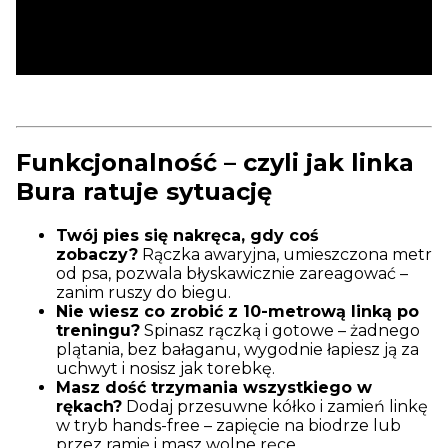
Funkcjonalność – czyli jak linka
Bura ratuje sytuację
Twój pies się nakręca, gdy coś
zobaczy?
Rączka awaryjna, umieszczona metr
od psa, pozwala błyskawicznie zareagować –
zanim ruszy do biegu.
Nie wiesz co zrobić z 10-metrową linką po
treningu?
Spinasz rączką i gotowe – żadnego
plątania, bez bałaganu, wygodnie łapiesz ją za
uchwyt i nosisz jak torebkę.
Masz dość trzymania wszystkiego w
rękach?
Dodaj przesuwne kółko i zamień linkę
w tryb hands-free – zapięcie na biodrze lub
przez ramię i masz wolne ręce.