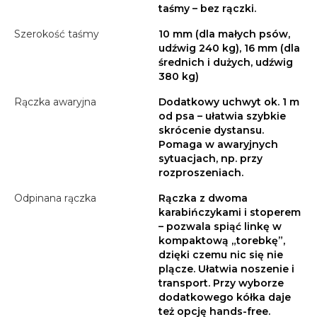
taśmy – bez rączki.
Szerokość taśmy
10 mm (dla małych psów,
udźwig 240 kg), 16 mm (dla
średnich i dużych, udźwig
380 kg)
Rączka awaryjna
Dodatkowy uchwyt ok. 1 m
od psa – ułatwia szybkie
skrócenie dystansu.
Pomaga w awaryjnych
sytuacjach, np. przy
rozproszeniach.
Odpinana rączka
Rączka z dwoma
karabińczykami i stoperem
– pozwala spiąć linkę w
kompaktową „torebkę”,
dzięki czemu nic się nie
plącze. Ułatwia noszenie i
transport. Przy wyborze
dodatkowego kółka daje
też opcję hands-free.