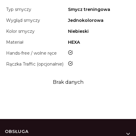
Typ smyczy
Smycz treningowa
Wygląd smyczy
Jednokolorowa
Kolor smyczy
Niebieski
Materiał
HEXA
tak
Hands-free / wolne ręce
tak
Rączka Traffic (opcjonalnie)
Brak danych
Linki w stopce
OBSŁUGA