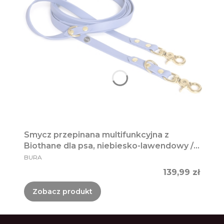
Smycz przepinana multifunkcyjna z
Biothane dla psa, niebiesko-lawendowy /
PRODUCENT
Magic Paws
BURA
Cena
139,99 zł
Zobacz produkt