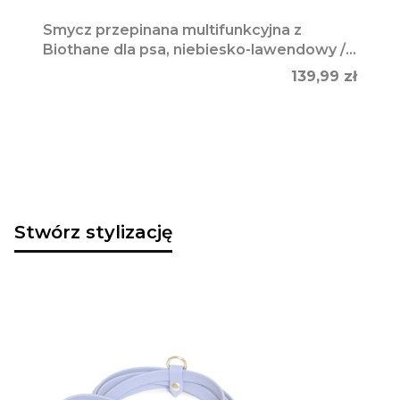
Smycz przepinana multifunkcyjna z
Biothane dla psa, niebiesko-lawendowy /
Magic Paws
Cena
139,99 zł
Stwórz stylizację