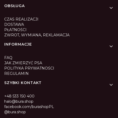
Linki w stopce
OBSŁUGA
CZAS REALIZACJI
DOSTAWA
PŁATNOŚCI
ZWROT, WYMIANA, REKLAMACJA
INFORMACJE
FAQ
JAK ZMIERZYĆ PSA
POLITYKA PRYWATNOŚCI
REGULAMIN
SZYBKI KONTAKT
+48 533 150 400
halo@bura.shop
facebook.com/burashopPL
@bura.shop