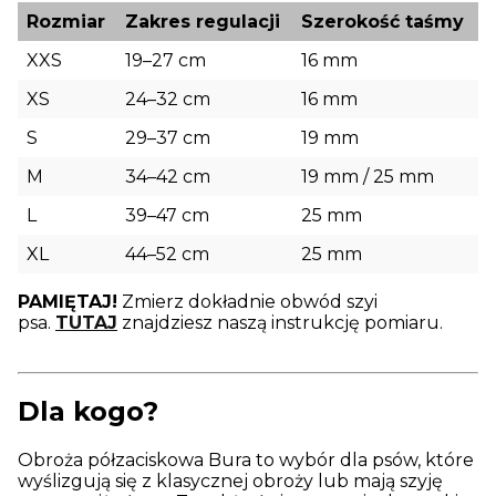
Rozmiar
Zakres regulacji
Szerokość taśmy
XXS
19–27 cm
16 mm
XS
24–32 cm
16 mm
S
29–37 cm
19 mm
M
34–42 cm
19 mm / 25 mm
L
39–47 cm
25 mm
XL
44–52 cm
25 mm
PAMIĘTAJ!
Zmierz dokładnie obwód szyi
psa.
TUTAJ
znajdziesz naszą instrukcję pomiaru.
Dla kogo?
Obroża półzaciskowa Bura to wybór dla psów, które
wyślizgują się z klasycznej obroży lub mają szyję