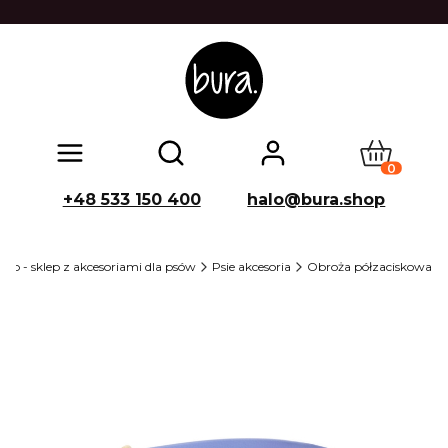
Produkty w
Otwórz wyszukiwarkę
+48 533 150 400
halo@bura.shop
op - sklep z akcesoriami dla psów
Psie akcesoria
Obroża półzaciskowa