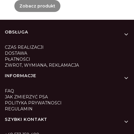
Zobacz produkt
Linki w stopce
OBSŁUGA
CZAS REALIZACJI
DOSTAWA
PŁATNOŚCI
ZWROT, WYMIANA, REKLAMACJA
INFORMACJE
FAQ
JAK ZMIERZYĆ PSA
POLITYKA PRYWATNOŚCI
REGULAMIN
SZYBKI KONTAKT