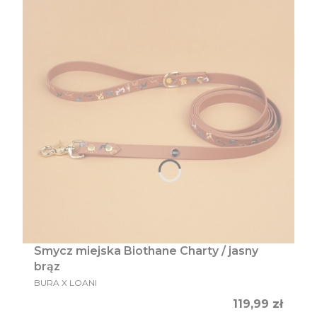
Smycz miejska Biothane Charty / jasny
brąz
PRODUCENT
BURA X LOANI
Cena
119,99 zł