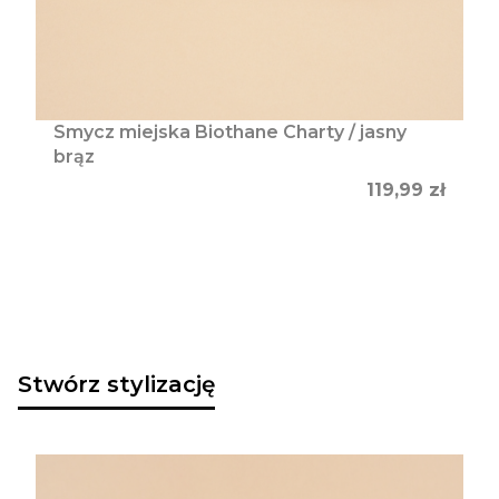
Smycz miejska Biothane Charty / jasny
brąz
Cena
119,99 zł
Stwórz stylizację