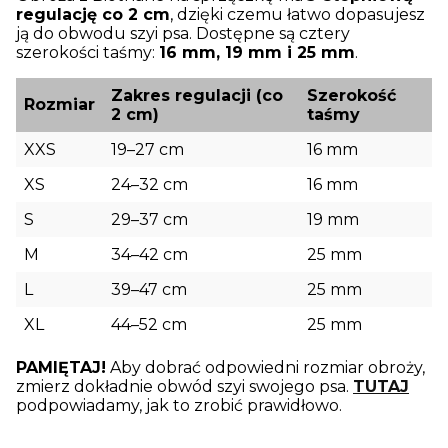
regulację co 2 cm
, dzięki czemu łatwo dopasujesz
ją do obwodu szyi psa. Dostępne są cztery
szerokości taśmy:
16 mm, 19 mm i 25 mm
.
Zakres regulacji (co
Szerokość
Rozmiar
2 cm)
taśmy
XXS
19–27 cm
16 mm
XS
24–32 cm
16 mm
S
29–37 cm
19 mm
M
34–42 cm
25 mm
L
39–47 cm
25 mm
XL
44–52 cm
25 mm
PAMIĘTAJ!
Aby dobrać odpowiedni rozmiar obroży,
zmierz dokładnie obwód szyi swojego psa.
TUTAJ
podpowiadamy, jak to zrobić prawidłowo.