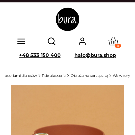
Produkty w
Otwórz wyszukiwarkę
+48 533 150 400
halo@bura.shop
 akcesoriami dla psów
Psie akcesoria
Obroża na sprzączkę
We wzory