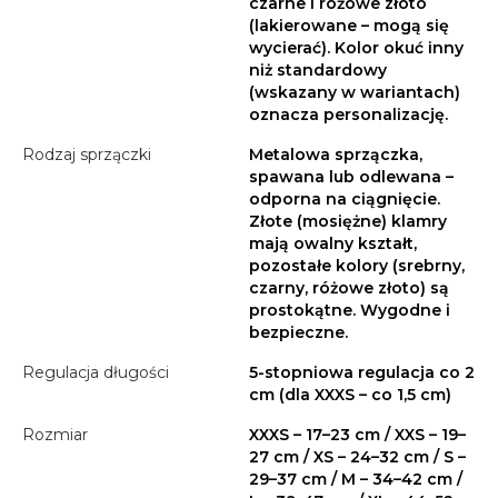
czarne i różowe złoto
(lakierowane – mogą się
wycierać). Kolor okuć inny
niż standardowy
(wskazany w wariantach)
oznacza personalizację.
Rodzaj sprzączki
Metalowa sprzączka,
spawana lub odlewana –
odporna na ciągnięcie.
Złote (mosiężne) klamry
mają owalny kształt,
pozostałe kolory (srebrny,
czarny, różowe złoto) są
prostokątne. Wygodne i
bezpieczne.
Regulacja długości
5-stopniowa regulacja co 2
cm (dla XXXS – co 1,5 cm)
Rozmiar
XXXS – 17–23 cm / XXS – 19–
27 cm / XS – 24–32 cm / S –
29–37 cm / M – 34–42 cm /