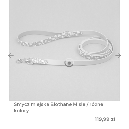
Smycz miejska Biothane Misie / różne
kolory
Cena
119,99 zł