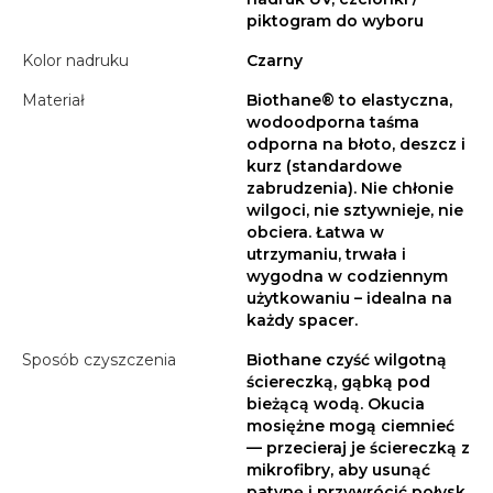
piktogram do wyboru
Kolor nadruku
Czarny
Materiał
Biothane® to elastyczna,
wodoodporna taśma
odporna na błoto, deszcz i
kurz (standardowe
zabrudzenia). Nie chłonie
wilgoci, nie sztywnieje, nie
obciera. Łatwa w
utrzymaniu, trwała i
wygodna w codziennym
użytkowaniu – idealna na
każdy spacer.
Sposób czyszczenia
Biothane czyść wilgotną
ściereczką, gąbką pod
bieżącą wodą. Okucia
mosiężne mogą ciemnieć
— przecieraj je ściereczką z
mikrofibry, aby usunąć
patynę i przywrócić połysk.