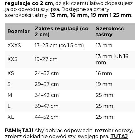
regulację co 2 cm
, dzięki czemu łatwo dopasujesz
ją do obwodu szyi psa. Dostępne są cztery
szerokości taśmy:
13 mm, 16 mm, 19 mm i 25 mm
.
Zakres regulacji (co
Szerokość
Rozmiar
2 cm)
taśmy
XXXS
17–23 cm (co 1,5 cm)
13 mm
13 mm lub 16
XXS
19–27 cm
mm
XS
24–32 cm
16 mm
S
29–37 cm
19 mm
M
34–42 cm
25 mm
L
39–47 cm
25 mm
XL
44–52 cm
25 mm
PAMIĘTAJ!
Aby dobrać odpowiedni rozmiar obroży,
zmierz dokładnie obwód szyi swojego psa.
TUTAJ