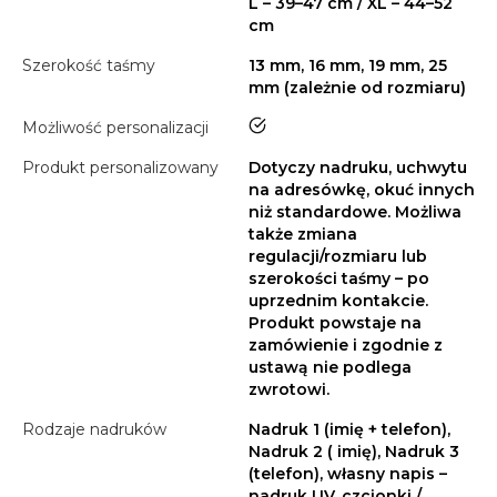
L – 39–47 cm / XL – 44–52
cm
Szerokość taśmy
13 mm, 16 mm, 19 mm, 25
mm (zależnie od rozmiaru)
tak
Możliwość personalizacji
Produkt personalizowany
Dotyczy nadruku, uchwytu
na adresówkę, okuć innych
niż standardowe. Możliwa
także zmiana
regulacji/rozmiaru lub
szerokości taśmy – po
uprzednim kontakcie.
Produkt powstaje na
zamówienie i zgodnie z
ustawą nie podlega
zwrotowi.
Rodzaje nadruków
Nadruk 1 (imię + telefon),
Nadruk 2 ( imię), Nadruk 3
(telefon), własny napis –
nadruk UV, czcionki /