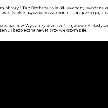
i obroży? Ta z Biothane to lekki i wygodny wybór na każ
lesie. Dzięki klasycznemu zapięciu na sprzączkę i pięcio
łonie zapachów. Wystarczy przetrzeć – i gotowe. A elast
szeniu i bezpieczna nawet przy większym psie.