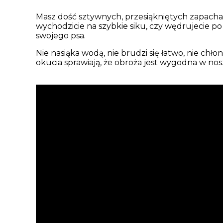
Masz dość sztywnych, przesiąkniętych zapacham
wychodzicie na szybkie siku, czy wędrujecie po 
swojego psa.
Nie nasiąka wodą, nie brudzi się łatwo, nie ch
okucia sprawiają, że obroża jest wygodna w no