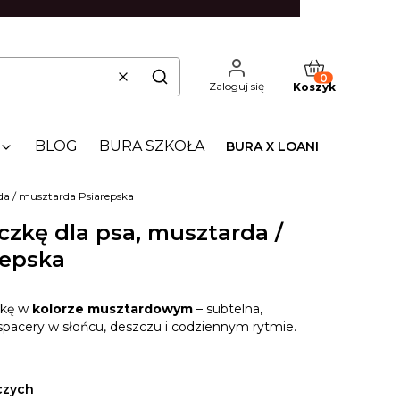
Produkty w kos
Wyczyść
Szukaj
Zaloguj się
Koszyk
BLOG
BURA SZKOŁA
BURA X LOANI
da / musztarda Psiarepska
czkę dla psa, musztarda /
repska
zkę w
kolorze musztardowym
– subtelna,
pacery w słońcu, deszczu i codziennym rytmie.
czych