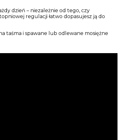
dy dzień – niezależnie od tego, czy
stopniowej regulacji łatwo dopasujesz ją do
yczna taśma i spawane lub odlewane mosiężne