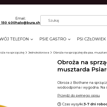
Email.:
 150 400
halo@bura.shop
WÓJ TELEFON
PSIE GASTRO
PSI CZŁOWIEK
oża na sprzączkę
Jednokolorowa
Obroża na sprzączkę dla psa, musztar
Obroża na sprzą
musztarda Psia
Obroża z Biothane na sprząc
wodoodporna i wygodna. Na s
Przejdź do pełnego opisu
Czas wysyłki:
3-7 dni robo