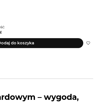
PERSONALIZUJESZ)
Opcjonalne
ść:
ć
odaj do koszyka
tardowym – wygoda,