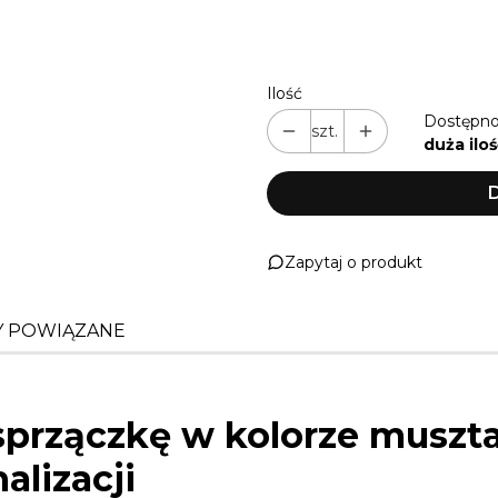
TWÓJ NAPIS (WPISZ, GDY 
Ilość
Dostępno
szt.
duża iloś
D
Zapytaj o produkt
 POWIĄZANE
 sprzączkę w kolorze musz
alizacji