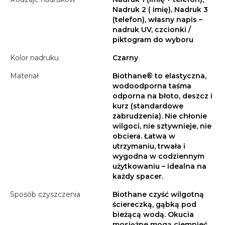
Nadruk 2 ( imię), Nadruk 3
(telefon), własny napis –
nadruk UV, czcionki /
piktogram do wyboru
Kolor nadruku
Czarny
Materiał
Biothane® to elastyczna,
wodoodporna taśma
odporna na błoto, deszcz i
kurz (standardowe
zabrudzenia). Nie chłonie
wilgoci, nie sztywnieje, nie
obciera. Łatwa w
utrzymaniu, trwała i
wygodna w codziennym
użytkowaniu – idealna na
każdy spacer.
Sposób czyszczenia
Biothane czyść wilgotną
ściereczką, gąbką pod
bieżącą wodą. Okucia
mosiężne mogą ciemnieć