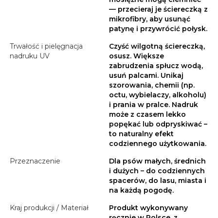
— przecieraj je ściereczką z
mikrofibry, aby usunąć
patynę i przywrócić połysk.
Trwałość i pielęgnacja
Czyść wilgotną ściereczką,
nadruku UV
osusz. Większe
zabrudzenia spłucz wodą,
usuń palcami. Unikaj
szorowania, chemii (np.
octu, wybielaczy, alkoholu)
i prania w pralce. Nadruk
może z czasem lekko
popękać lub odpryskiwać –
to naturalny efekt
codziennego użytkowania.
Przeznaczenie
Dla psów małych, średnich
i dużych – do codziennych
spacerów, do lasu, miasta i
na każdą pogodę.
Kraj produkcji / Materiał
Produkt wykonywany
ręcznie w Polsce, z