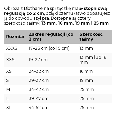
Obroża z Biothane na sprzączkę ma
5-stopniową
regulację co 2 cm
, dzięki czemu łatwo dopasujesz
ją do obwodu szyi psa. Dostępne są cztery
szerokości taśmy:
13 mm, 16 mm, 19 mm i 25 mm
.
Zakres regulacji (co
Szerokość
Rozmiar
2 cm)
taśmy
XXXS
17–23 cm (co 1,5 cm)
13 mm
13 mm lub 16
XXS
19–27 cm
mm
XS
24–32 cm
16 mm
S
29–37 cm
19 mm
M
34–42 cm
25 mm
L
39–47 cm
25 mm
XL
44–52 cm
25 mm