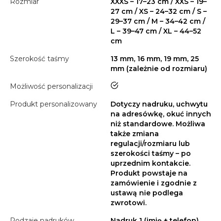
Rozmiar
XXXS – 17–23 cm / XXS – 19–
27 cm / XS – 24–32 cm / S –
29–37 cm / M – 34–42 cm /
L – 39–47 cm / XL – 44–52
cm
Szerokość taśmy
13 mm, 16 mm, 19 mm, 25
mm (zależnie od rozmiaru)
tak
Możliwość personalizacji
Produkt personalizowany
Dotyczy nadruku, uchwytu
na adresówkę, okuć innych
niż standardowe. Możliwa
także zmiana
regulacji/rozmiaru lub
szerokości taśmy – po
uprzednim kontakcie.
Produkt powstaje na
zamówienie i zgodnie z
ustawą nie podlega
zwrotowi.
Rodzaje nadruków
Nadruk 1 (imię + telefon),