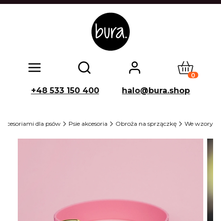
Produkty w
Otwórz wyszukiwarkę
+48 533 150 400
halo@bura.shop
 akcesoriami dla psów
Psie akcesoria
Obroża na sprzączkę
We wzory