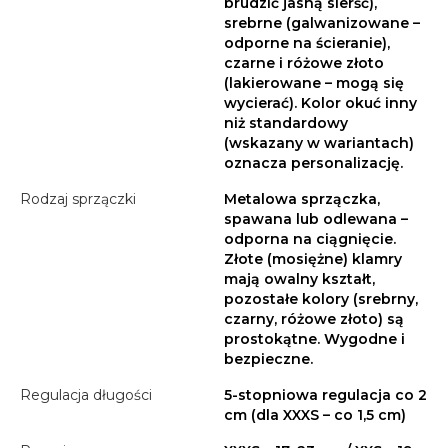
brudzić jasną sierść),
srebrne (galwanizowane –
odporne na ścieranie),
czarne i różowe złoto
(lakierowane – mogą się
wycierać). Kolor okuć inny
niż standardowy
(wskazany w wariantach)
oznacza personalizację.
Rodzaj sprzączki
Metalowa sprzączka,
spawana lub odlewana –
odporna na ciągnięcie.
Złote (mosiężne) klamry
mają owalny kształt,
pozostałe kolory (srebrny,
czarny, różowe złoto) są
prostokątne. Wygodne i
bezpieczne.
Regulacja długości
5-stopniowa regulacja co 2
cm (dla XXXS – co 1,5 cm)