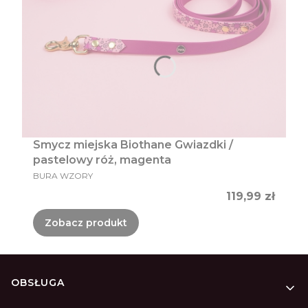
Smycz miejska Biothane Gwiazdki /
pastelowy róż, magenta
PRODUCENT
BURA WZORY
Cena
119,99 zł
Zobacz produkt
Linki w stopce
OBSŁUGA