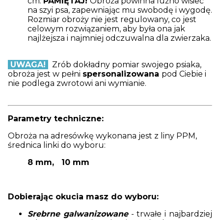
cm.
PAMIĘTAJ!
Obroża powinna luźno wisieć
na szyi psa, zapewniając mu swobodę i wygodę.
Rozmiar obroży nie jest regulowany, co jest
celowym rozwiązaniem, aby była ona jak
najlżejsza i najmniej odczuwalna dla zwierzaka.
UWAGA!
Zrób dokładny pomiar swojego psiaka,
obroża jest w pełni
spersonalizowana
pod Ciebie i
nie podlega zwrotowi ani wymianie.
Parametry techniczne:
Obroża na adresówkę wykonana jest z liny PPM,
średnica linki do wyboru:
8 mm, 10 mm
Dobierając okucia masz do wyboru:
Srebrne galwanizowane
- trwałe i najbardziej