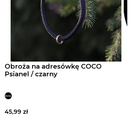
Obroża na adresówkę COCO
Psianel / czarny
Cena
45,99 zł
Wybierz wariant produktu:::