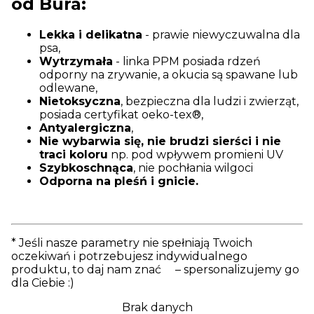
od Bura:
Lekka i delikatna
- prawie niewyczuwalna dla
psa,
Wytrzymała
- linka PPM posiada rdzeń
odporny na zrywanie, a okucia są spawane lub
odlewane,
Nietoksyczna
, bezpieczna dla ludzi i zwierząt,
posiada certyfikat oeko-tex®,
Antyalergiczna
,
Nie wybarwia się, nie brudzi sierści i nie
traci koloru
np. pod wpływem promieni UV
Szybkoschnąca
, nie pochłania wilgoci
Odporna na pleśń i gnicie.
* Jeśli nasze parametry nie spełniają Twoich
oczekiwań i potrzebujesz indywidualnego
produktu, to daj nam znać – spersonalizujemy go
dla Ciebie :)
Brak danych