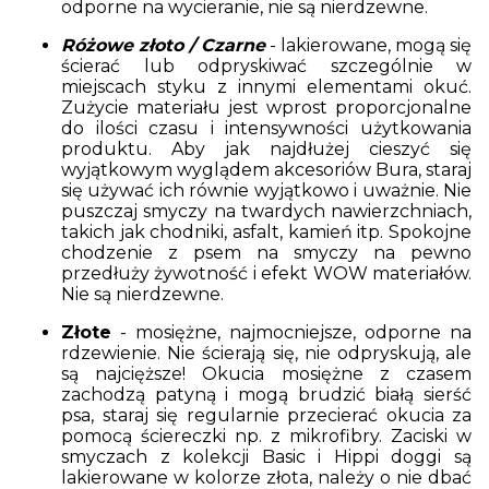
odporne na wycieranie, nie są nierdzewne.
Różowe złoto / Czarne
- lakierowane, mogą się
ścierać lub odpryskiwać szczególnie w
miejscach styku z innymi elementami okuć.
Zużycie materiału jest wprost proporcjonalne
do ilości czasu i intensywności użytkowania
produktu. Aby jak najdłużej cieszyć się
wyjątkowym wyglądem akcesoriów Bura, staraj
się używać ich równie wyjątkowo i uważnie. Nie
puszczaj smyczy na twardych nawierzchniach,
takich jak chodniki, asfalt, kamień itp. Spokojne
chodzenie z psem na smyczy na pewno
przedłuży żywotność i efekt WOW materiałów.
Nie są nierdzewne.
Złote
- mosiężne, najmocniejsze, odporne na
rdzewienie. Nie ścierają się, nie odpryskują, ale
są najcięższe! Okucia mosiężne z czasem
zachodzą patyną i mogą brudzić białą sierść
psa, staraj się regularnie przecierać okucia za
pomocą ściereczki np. z mikrofibry. Zaciski w
smyczach z kolekcji Basic i Hippi doggi są
lakierowane w kolorze złota, należy o nie dbać