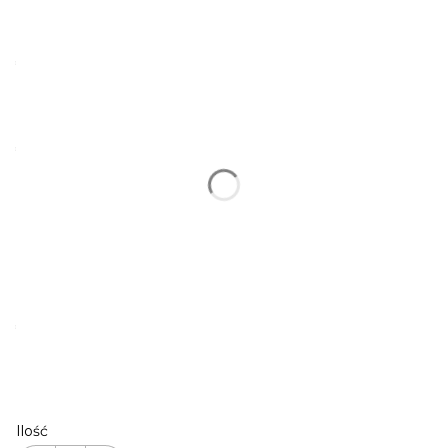
Poszczególne warianty mogą różnić się ceną
*
SZEROKOŚĆ OBROŻY
5 MM
8 MM
10 MM
*
KOLOR OKUĆ
RÓŻOWE ZŁOTO | STANDARD
SREBRNY
(+10,00 zł)
CZARNY
(+10,00 zł)
ZŁOTY
(+10,00 zł)
*
OBWÓD OBROŻY (PRODUKT PERSONALIZOWANY,
SPRAWDŹ JAK MIERZYĆ PSA*)
Ilość