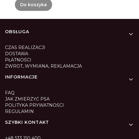
Do koszyka
Linki w stopce
OBSŁUGA
CZAS REALIZACJI
DOSTAWA
PŁATNOŚCI
ZWROT, WYMIANA, REKLAMACJA
INFORMACJE
FAQ
JAK ZMIERZYĆ PSA
POLITYKA PRYWATNOŚCI
REGULAMIN
SZYBKI KONTAKT
+48 533 150 400