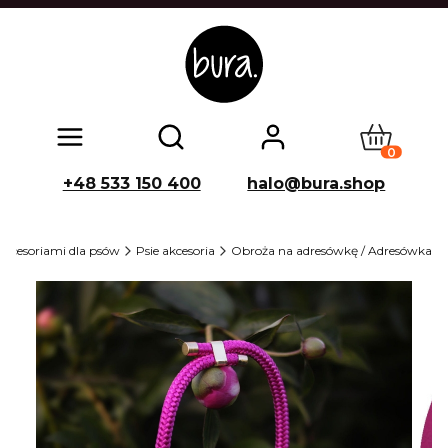
Produkty w
Otwórz wyszukiwarkę
+48 533 150 400
halo@bura.shop
akcesoriami dla psów
Psie akcesoria
Obroża na adresówkę / Adresówka