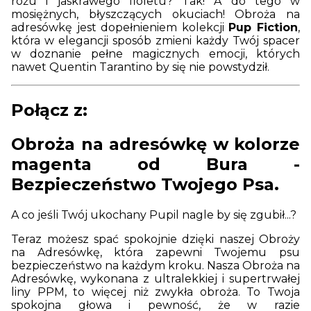
różu i jaskrawego fioletu? Tak! A do tego w
mosiężnych, błyszczących okuciach! Obroża na
adresówkę jest dopełnieniem kolekcji
Pup Fiction
,
która w elegancji sposób zmieni każdy Twój spacer
w doznanie pełne magicznych emocji, których
nawet Quentin Tarantino by się nie powstydził.
Połącz z:
Obroża na adresówkę w kolorze
magenta od Bura -
Bezpieczeństwo Twojego Psa.
A co jeśli Twój ukochany Pupil nagle by się zgubił...?
Teraz możesz spać spokojnie dzięki naszej Obroży
na Adresówkę, która zapewni Twojemu psu
bezpieczeństwo na każdym kroku. Nasza Obroża na
Adresówkę, wykonana z ultralekkiej i supertrwałej
liny PPM, to więcej niż zwykła obroża. To Twoja
spokojna głowa i pewność, że w razie