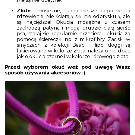
Nie są nierdzewne.
Złote
- mosiężne, najmocniejsze, odporne na
rdzewienie. Nie ścierają się, nie odpryskują, ale
są najcięższe! Okucia mosiężne z czasem
zachodzą patyną i mogą brudzić białą sierść
psa, staraj się regularnie przecierać okucia za
pomocą ściereczki np. z mikrofibry. Zaciski w
smyczach z kolekcji Basic i Hippi doggi są
lakierowane w kolorze złota, należy o nie dbać
jak o okucia czarne i w kolorze różowego złota.
Przed wyborem okuć weź pod uwagę Wasz
sposób używania akcesoriów
:)