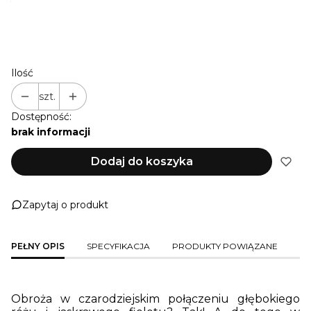
*
OBWÓD OBROŻY (PRODUKT PERSONALIZOWANY,
SPRAWDŹ JAK MIERZYĆ PSA*)
Ilość
szt.
Dostępność:
brak informacji
Dodaj do koszyka
Zapytaj o produkt
PEŁNY OPIS
SPECYFIKACJA
PRODUKTY POWIĄZANE
Obroża w czarodziejskim połączeniu głębokiego