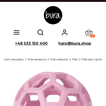
Produkty w
Otwórz wyszukiwarkę
+48 533 150 400
halo@bura.shop
esoriami dla psów
Psie akcesoria
Psie zabawki
Piłki
Piłki bez rączki