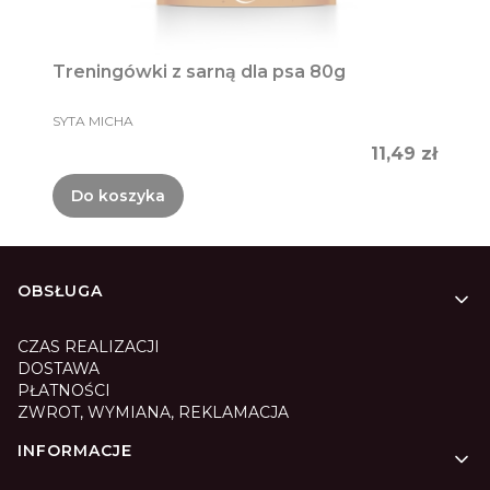
Treningówki z sarną dla psa 80g
PRODUCENT
SYTA MICHA
Cena
11,49 zł
Do koszyka
Linki w stopce
OBSŁUGA
CZAS REALIZACJI
DOSTAWA
PŁATNOŚCI
ZWROT, WYMIANA, REKLAMACJA
INFORMACJE