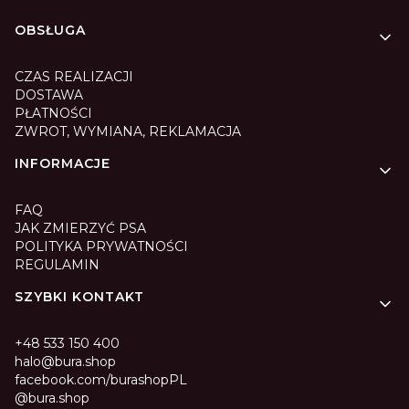
Linki w stopce
OBSŁUGA
CZAS REALIZACJI
DOSTAWA
PŁATNOŚCI
ZWROT, WYMIANA, REKLAMACJA
INFORMACJE
FAQ
JAK ZMIERZYĆ PSA
POLITYKA PRYWATNOŚCI
REGULAMIN
SZYBKI KONTAKT
+48 533 150 400
halo@bura.shop
facebook.com/burashopPL
@bura.shop