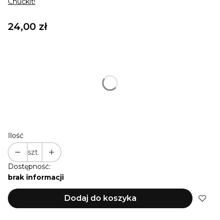
Chuckit!
Cena
24,00 zł
Wybierz wariant produktu:::
Poszczególne warianty mogą różnić się ceną
*
ROZMIAR PIŁKI
S (5 cm)
Ilość
szt.
Dostępność:
brak informacji
Dodaj do koszyka