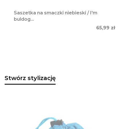
Saszetka na smaczki niebieski / I'm
buldog...
Cena
65,99 zł
Stwórz stylizację