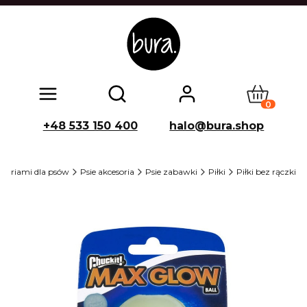
Produkty w
Otwórz wyszukiwarkę
+48 533 150 400
halo@bura.shop
esoriami dla psów
Psie akcesoria
Psie zabawki
Piłki
Piłki bez rączki