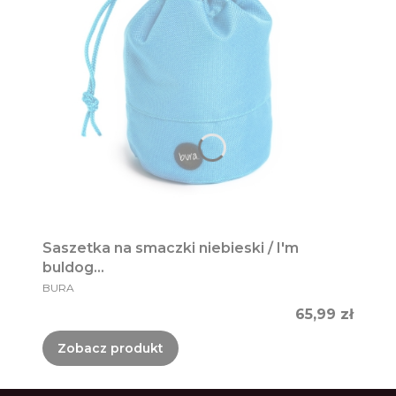
Saszetka na smaczki niebieski / I'm
buldog...
PRODUCENT
BURA
Cena
65,99 zł
Zobacz produkt