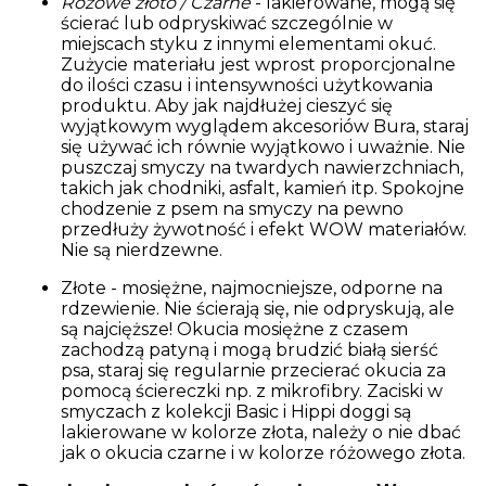
Różowe złoto / Czarne
- lakierowane, mogą się
ścierać lub odpryskiwać szczególnie w
miejscach styku z innymi elementami okuć.
Zużycie materiału jest wprost proporcjonalne
do ilości czasu i intensywności użytkowania
produktu. Aby jak najdłużej cieszyć się
wyjątkowym wyglądem akcesoriów Bura, staraj
się używać ich równie wyjątkowo i uważnie. Nie
puszczaj smyczy na twardych nawierzchniach,
takich jak chodniki, asfalt, kamień itp. Spokojne
chodzenie z psem na smyczy na pewno
przedłuży żywotność i efekt WOW materiałów.
Nie są nierdzewne.
Złote - mosiężne, najmocniejsze, odporne na
rdzewienie. Nie ścierają się, nie odpryskują, ale
są najcięższe! Okucia mosiężne z czasem
zachodzą patyną i mogą brudzić białą sierść
psa, staraj się regularnie przecierać okucia za
pomocą ściereczki np. z mikrofibry. Zaciski w
smyczach z kolekcji Basic i Hippi doggi są
lakierowane w kolorze złota, należy o nie dbać
jak o okucia czarne i w kolorze różowego złota.