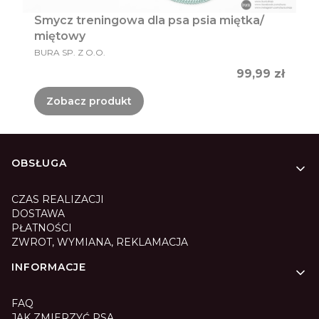
Smycz treningowa dla psa psia miętka/
miętowy
PRODUCENT
BURA SP. Z O.O.
Cena
99,99 zł
Zobacz produkt
Linki w stopce
OBSŁUGA
CZAS REALIZACJI
DOSTAWA
PŁATNOŚCI
ZWROT, WYMIANA, REKLAMACJA
INFORMACJE
FAQ
JAK ZMIERZYĆ PSA