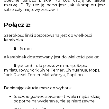
obecnie bardzo bliskie. No cóż, czują do siebie
miętkę :D Ty też ją poczujesz jak skompletujesz
sobie cały miętowy zestaw ;)
Połącz z:
Szerokość linki dostosowana jest do wielkości
karabinka:
S
– 8 mm,
a karabinek dostosowany jest do wielkości psiaka:
S
(5,5 cm) – dla piesków mini, np. Szpic
miniaturowy, York Shire Terrier, Chihuahua, Mops,
Jack Russel Terrier, Maltańczyk, Papillon
Dobierając okucia masz do wyboru:
Srebrne galwanizowane
- trwałe i najbardziej
odporne na wycieranie, nie są nierdzewne.