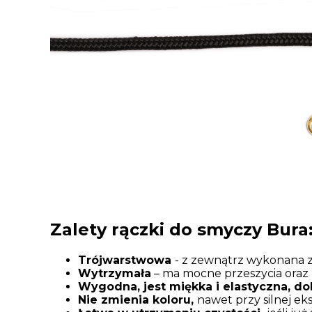
Zalety rączki do smyczy Bura
Trójwarstwowa
- z zewnątrz wykonana 
Wytrzymała
– ma mocne przeszycia oraz 
Wygodna, jest miękka i elastyczna, dob
Nie zmienia koloru,
nawet przy silnej ek