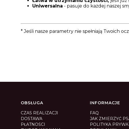
Łatwa w utrzymaniu czystości,
jeśli ju
Uniwersalna
- pasuje do każdej naszej sm
* Jeśli nasze parametry nie spełniają Twoich 
Linki w stopce
OBSŁUGA
INFORMACJE
CZAS REALIZACJI
FAQ
DOSTAWA
JAK ZMIERZYĆ PS
PŁATNOŚCI
POLITYKA PRYWA