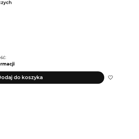
czych
ść:
ormacji
odaj do koszyka