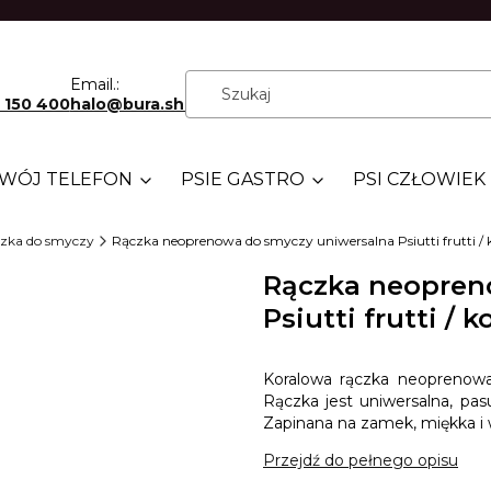
Email.:
 150 400
halo@bura.shop
WÓJ TELEFON
PSIE GASTRO
PSI CZŁOWIEK
zka do smyczy
Rączka neoprenowa do smyczy uniwersalna Psiutti frutti / 
Rączka neopren
Psiutti frutti / k
Koralowa rączka neoprenowa 
Rączka jest uniwersalna, pas
Zapinana na zamek, miękka i
Przejdź do pełnego opisu