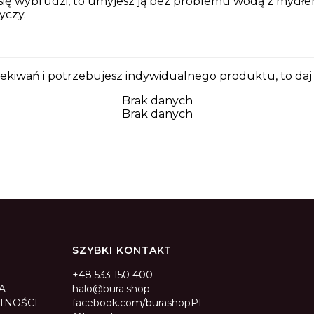
ż się wybrudzi, to umyjesz ją bez problemu wodą z mydłe
yczy.
oczekiwań i potrzebujesz indywidualnego produktu, to da
Brak danych
Brak danych
SZYBKI KONTAKT
+48 533 150 400
A
halo@bura.shop
TNOŚCI
facebook.com/burashopPL