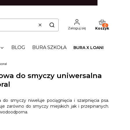
Produkty w kos
Wyczyść
Szukaj
Zaloguj się
Koszyk
BLOG
BURA SZKOŁA
BURA X LOANI
koral
owa do smyczy uniwersalna
oral
do smyczy niweluje pociągnięcia i szarpnięcia psa.
uje zarówno do smyczy miejskich jak i przepinanych.
 wodoodporna.