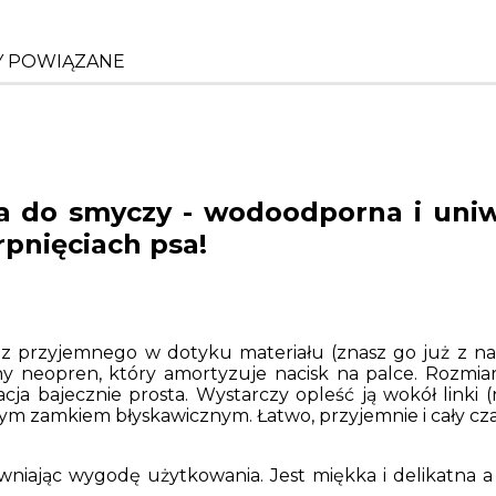
 POWIĄZANE
 do smyczy - wodoodporna i uniw
rpnięciach psa!
z przyjemnego w dotyku materiału (znasz go już z n
czny neopren, który amortyzuje nacisk na palce. Rozmi
acja bajecznie prosta. Wystarczy opleść ją wokół linki 
ym zamkiem błyskawicznym. Łatwo, przyjemnie i cały cza
ewniając wygodę użytkowania. Jest miękka i delikatna