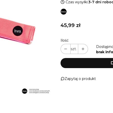
Czas wysyłki:
3-7 dni robo
Cena
45,99 zł
Ilość
Dostępno
szt.
brak inf
D
Zapytaj o produkt