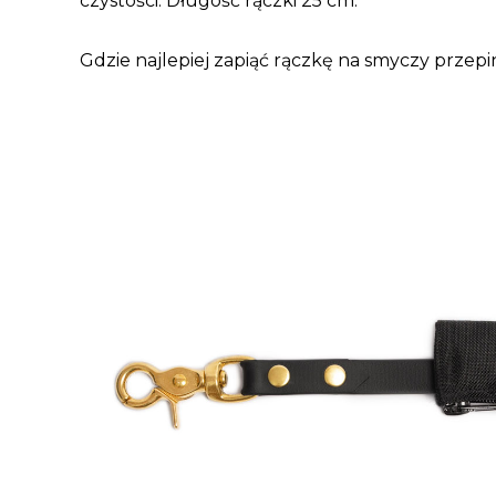
czystości. Długość rączki 25 cm.
Gdzie najlepiej zapiąć rączkę na smyczy przep