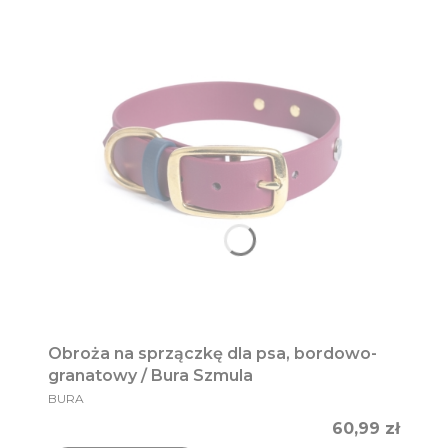
Obroża na sprzączkę dla psa, bordowo-
granatowy / Bura Szmula
PRODUCENT
BURA
Cena
60,99 zł