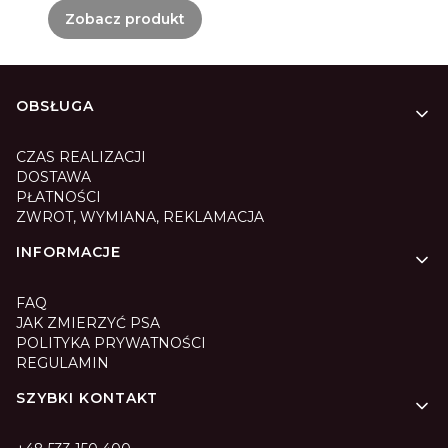
Zobacz produkt
Linki w stopce
OBSŁUGA
CZAS REALIZACJI
DOSTAWA
PŁATNOŚCI
ZWROT, WYMIANA, REKLAMACJA
INFORMACJE
FAQ
JAK ZMIERZYĆ PSA
POLITYKA PRYWATNOŚCI
REGULAMIN
SZYBKI KONTAKT