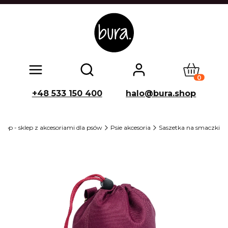
Produkty w
Otwórz wyszukiwarkę
+48 533 150 400
halo@bura.shop
hop - sklep z akcesoriami dla psów
Psie akcesoria
Saszetka na smaczki