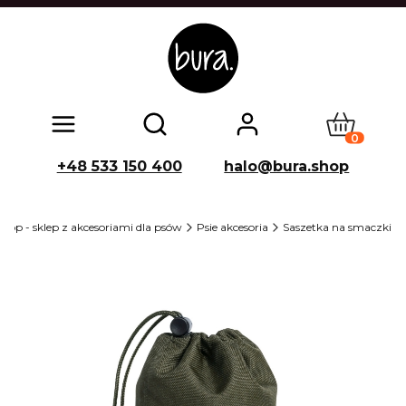
Produkty w
Otwórz wyszukiwarkę
+48 533 150 400
halo@bura.shop
hop - sklep z akcesoriami dla psów
Psie akcesoria
Saszetka na smaczki