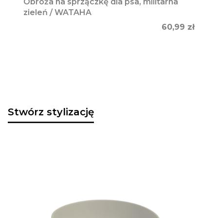
Obroża na sprzączkę dla psa, militarna
zieleń / WATAHA
Cena
60,99 zł
Stwórz stylizację