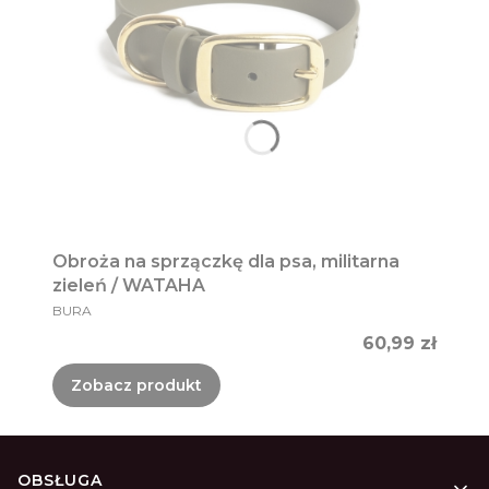
Obroża na sprzączkę dla psa, militarna
zieleń / WATAHA
PRODUCENT
BURA
Cena
60,99 zł
Zobacz produkt
Linki w stopce
OBSŁUGA