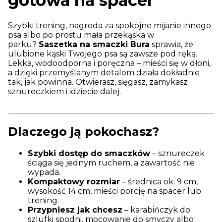
gotowa na spacer
Szybki trening, nagroda za spokojne mijanie innego
psa albo po prostu mała przekąska w
parku?
Saszetka na smaczki Bura
sprawia, że
ulubione kąski Twojego psa są zawsze pod ręką.
Lekka, wodoodporna i poręczna – mieści się w dłoni,
a dzięki przemyślanym detalom działa dokładnie
tak, jak powinna. Otwierasz, sięgasz, zamykasz
sznureczkiem i idziecie dalej.
Dlaczego ją pokochasz?
Szybki dostęp do smaczków
– sznureczek
ściąga się jednym ruchem, a zawartość nie
wypada.
Kompaktowy rozmiar
– średnica ok. 9 cm,
wysokość 14 cm, mieści porcję na spacer lub
trening.
Przypniesz jak chcesz
– karabińczyk do
szlufki spodni, mocowanie do smyczy albo