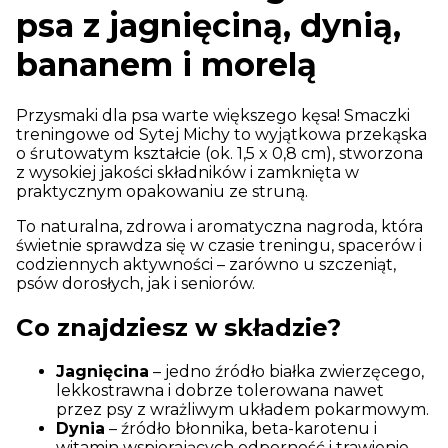
psa z jagnięciną, dynią,
bananem i morelą
Przysmaki dla psa warte większego kęsa! Smaczki
treningowe od Sytej Michy to wyjątkowa przekąska
o śrutowatym kształcie (ok. 1,5 x 0,8 cm), stworzona
z wysokiej jakości składników i zamknięta w
praktycznym opakowaniu ze struną.
To naturalna, zdrowa i aromatyczna nagroda, która
świetnie sprawdza się w czasie treningu, spacerów i
codziennych aktywności – zarówno u szczeniąt,
psów dorosłych, jak i seniorów.
Co znajdziesz w składzie?
Jagnięcina
– jedno źródło białka zwierzęcego,
lekkostrawna i dobrze tolerowana nawet
przez psy z wrażliwym układem pokarmowym.
Dynia
– źródło błonnika, beta-karotenu i
witamin wspierających odporność i trawienie.