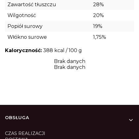
Zawartość tłuszczu
28%
Wilgotność
20%
Popiół surowy
19%
Włókno surowe
1,75%
Kaloryczność:
388 kcal / 100 g
Brak danych
Brak danych
Linki w stopce
OBSŁUGA
CZAS REALIZACJI