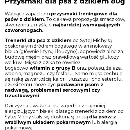
Przysmaki dla psa z dzikiem 80g
Wabiące zapachem
przysmaki treningowe dla
psów z dzikiem
. To ciekawa propozycja smaczków,
stworzona z myślą o
najbardziej wymagających
czworonogach
.
Trenerki dla psa z dzikiem
od Sytej Michy są
doskonałym źródłem bogatego w aminokwasy
białka (głównie lizynę i leucynę), odpowiedzialne za
budowę mięśni oraz prawidłową wartość glukozy
we krwi. Mięso z dzika to również
bogactwo
witamin z grupy B
oraz potasu, żelaza,
wapnia, magnezu czy fosforu. Samo mięso cechuje
się niską zawartością kalorii, tłuszczu i cholesterolu,
dzięki temu może być
podawane psom z
nadwagą,
problemami sercowymi czy
trzustkowymi
.
Dziczyzna uważana jest za jedno z najmniej
alergizujących białek, dlatego trenerki z dzikiem od
Sytej Michy stały się doskonałą opcją
dla psów z
wrażliwym układem pokarmowym
lub alergią
pokarmową.