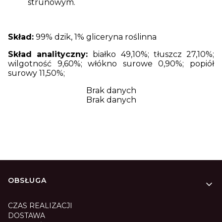
strunowym.
Skład:
99% dzik, 1% gliceryna roślinna
Skład analityczny:
białko 49,10%; tłuszcz 27,10%;
wilgotność 9,60%; włókno surowe 0,90%; popiół
surowy 11,50%;
Brak danych
Brak danych
Linki w stopce
OBSŁUGA
CZAS REALIZACJI
DOSTAWA