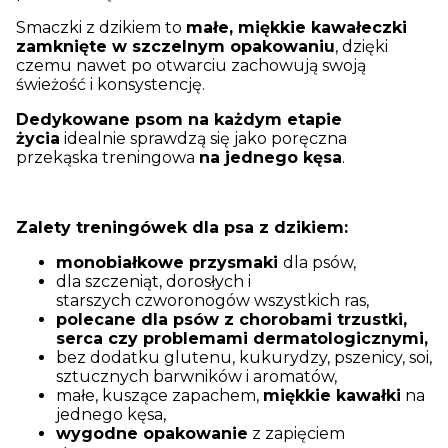
Smaczki z dzikiem to
małe, miękkie kawałeczki
zamknięte w szczelnym opakowaniu
, dzięki
czemu nawet po otwarciu zachowują swoją
świeżość i konsystencję.
Dedykowane psom na każdym etapie
życia
idealnie sprawdzą się jako poręczna
przekąska treningowa
na jednego kęsa
.
Zalety treningówek dla psa z dzikiem:
monobiałkowe
przysmaki
dla psów,
dla szczeniąt, dorosłych i
starszych czworonogów wszystkich ras,
polecane dla psów z chorobami trzustki,
serca czy problemami dermatologicznymi,
bez dodatku glutenu, kukurydzy, pszenicy, soi,
sztucznych barwników i aromatów,
małe, kuszące zapachem,
miękkie kawałki
na
jednego kęsa,
wygodne opakowanie
z zapięciem