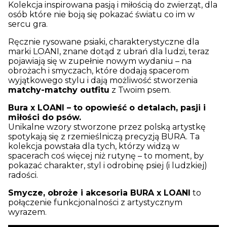
Kolekcja inspirowana pasją i miłością do zwierząt, dla
osób które nie boją się pokazać światu co im w
sercu gra.
Ręcznie rysowane psiaki, charakterystyczne dla
marki LOANI, znane dotąd z ubrań dla ludzi, teraz
pojawiają się w zupełnie nowym wydaniu – na
obrożach i smyczach, które dodają spacerom
wyjątkowego stylu i dają możliwość stworzenia
matchy-matchy outfitu
z Twoim psem.
Bura x LOANI – to opowieść o detalach, pasji i
miłości do psów.
Unikalne wzory stworzone przez polską artystkę
spotykają się z rzemieślniczą precyzją BURA. Ta
kolekcja powstała dla tych, którzy widzą w
spacerach coś więcej niż rutynę – to moment, by
pokazać charakter, styl i odrobinę psiej (i ludzkiej)
radości.
Smycze, obroże i akcesoria BURA x LOANI
to
połączenie funkcjonalności z artystycznym
wyrazem.