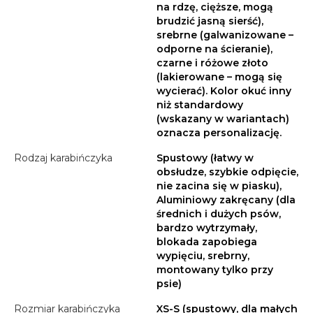
na rdzę, cięższe, mogą
brudzić jasną sierść),
srebrne (galwanizowane –
odporne na ścieranie),
czarne i różowe złoto
(lakierowane – mogą się
wycierać). Kolor okuć inny
niż standardowy
(wskazany w wariantach)
oznacza personalizację.
Rodzaj karabińczyka
Spustowy (łatwy w
obsłudze, szybkie odpięcie,
nie zacina się w piasku),
Aluminiowy zakręcany (dla
średnich i dużych psów,
bardzo wytrzymały,
blokada zapobiega
wypięciu, srebrny,
montowany tylko przy
psie)
Rozmiar karabińczyka
XS-S (spustowy, dla małych