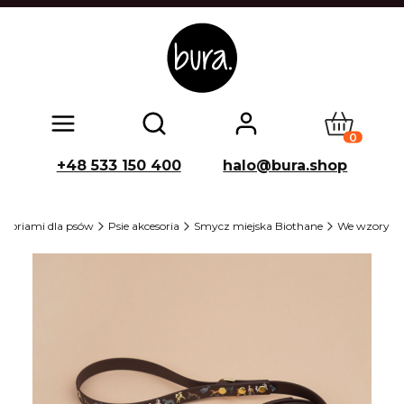
Produkty w
Otwórz wyszukiwarkę
+48 533 150 400
halo@bura.shop
cesoriami dla psów
Psie akcesoria
Smycz miejska Biothane
We wzory