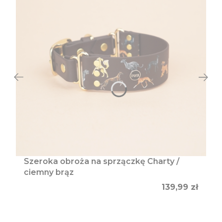
Szeroka obroża na sprzączkę Charty /
ciemny brąz
Cena
139,99 zł