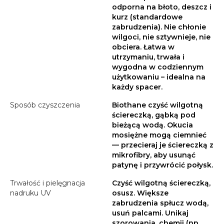
odporna na błoto, deszcz i
kurz (standardowe
zabrudzenia). Nie chłonie
wilgoci, nie sztywnieje, nie
obciera. Łatwa w
utrzymaniu, trwała i
wygodna w codziennym
użytkowaniu – idealna na
każdy spacer.
Sposób czyszczenia
Biothane czyść wilgotną
ściereczką, gąbką pod
bieżącą wodą. Okucia
mosiężne mogą ciemnieć
— przecieraj je ściereczką z
mikrofibry, aby usunąć
patynę i przywrócić połysk.
Trwałość i pielęgnacja
Czyść wilgotną ściereczką,
nadruku UV
osusz. Większe
zabrudzenia spłucz wodą,
usuń palcami. Unikaj
szorowania, chemii (np.