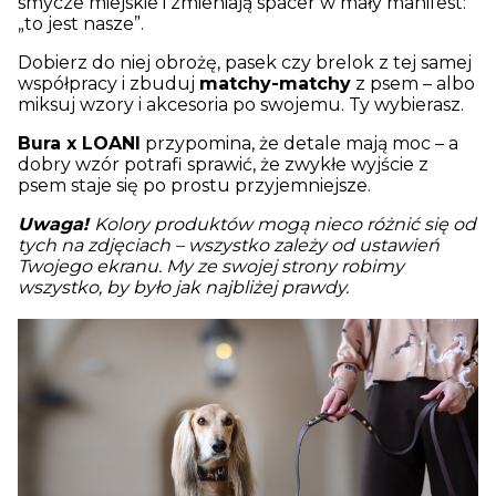
smycze miejskie i zmieniają spacer w mały manifest:
„to jest nasze”.
Dobierz do niej obrożę, pasek czy brelok z tej samej
współpracy i zbuduj
matchy-matchy
z psem – albo
miksuj wzory i akcesoria po swojemu. Ty wybierasz.
Bura x LOANI
przypomina, że detale mają moc – a
dobry wzór potrafi sprawić, że zwykłe wyjście z
psem staje się po prostu przyjemniejsze.
Uwaga!
Kolory produktów mogą nieco różnić się od
tych na zdjęciach – wszystko zależy od ustawień
Twojego ekranu. My ze swojej strony robimy
wszystko, by było jak najbliżej prawdy.