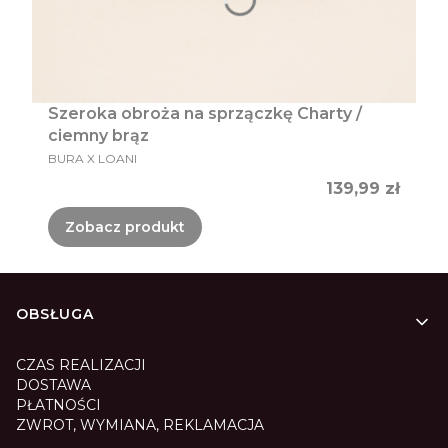
Szeroka obroża na sprzączkę Charty /
ciemny brąz
PRODUCENT
BURA X LOANI
Cena
139,99 zł
Zobacz produkt
Linki w stopce
OBSŁUGA
CZAS REALIZACJI
DOSTAWA
PŁATNOŚCI
ZWROT, WYMIANA, REKLAMACJA