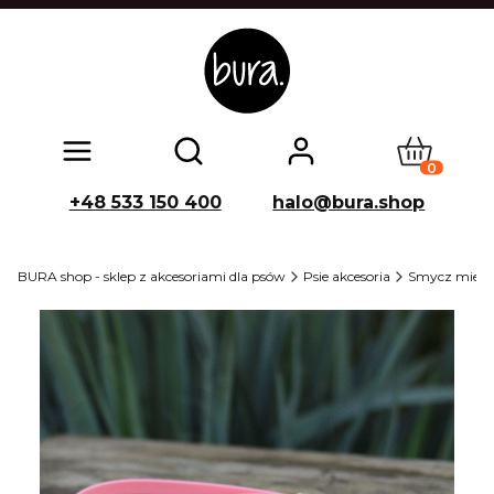
Produkty w
Otwórz wyszukiwarkę
+48 533 150 400
halo@bura.shop
BURA shop - sklep z akcesoriami dla psów
Psie akcesoria
Smycz miejsk