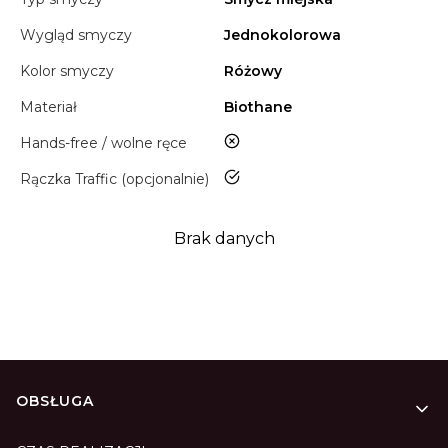
Wygląd smyczy
Jednokolorowa
Kolor smyczy
Różowy
Materiał
Biothane
nie
Hands-free / wolne ręce
tak
Rączka Traffic (opcjonalnie)
Brak danych
Linki w stopce
OBSŁUGA