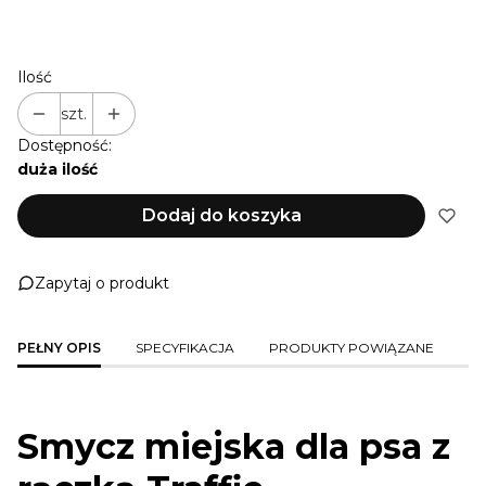
+ 2 M
(+44,00 zł)
+ 3 M
(+66,00 zł)
Ilość
szt.
Dostępność:
duża ilość
Dodaj do koszyka
Zapytaj o produkt
PEŁNY OPIS
SPECYFIKACJA
PRODUKTY POWIĄZANE
Smycz miejska dla psa z