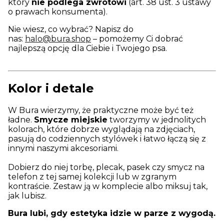
który
nie podlega zwrotowi
(art. 38 ust. 3 ustawy
o prawach konsumenta).
Nie wiesz, co wybrać? Napisz do
nas:
halo@bura.shop
– pomożemy Ci dobrać
najlepszą opcję dla Ciebie i Twojego psa.
Kolor i detale
W Bura wierzymy, że praktyczne może być też
ładne.
Smycze miejskie
tworzymy w jednolitych
kolorach, które dobrze wyglądają na zdjęciach,
pasują do codziennych stylówek i łatwo łączą się z
innymi naszymi akcesoriami.
Dobierz do niej torbę, plecak, pasek czy smycz na
telefon z tej samej kolekcji lub w zgranym
kontraście. Zestaw ją w komplecie albo miksuj tak,
jak lubisz.
Bura lubi, gdy estetyka idzie w parze z wygodą.