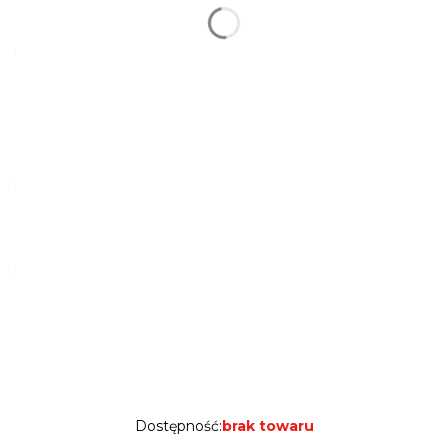
19 MM / ALUMINIOWY (srebrny)
(+30,00 zł)
*
KOLOR OKUĆ
ZŁOTY | STANDARD
SREBRNY
(+10,00 zł)
CZARNY
(+10,00 zł)
RÓŻOWE ZŁOTO
(+10,00 zł)
*
RĄCZKA TRAFFIC (PERSONALIZACJA)
NIE
przy psie
(+25,00 zł)
60 CM od psa
(+25,00 zł)
*
DŁUŻSZA SMYCZ (PERSONALIZACJA, PRZEDŁUŻAM
SMYCZ 3,0 M O...)
NIE PRZEDŁUŻAM
+ 1 M
(+22,00 zł)
+ 2 M
(+44,00 zł)
+ 3 M
(+66,00 zł)
Dostępność:
brak towaru