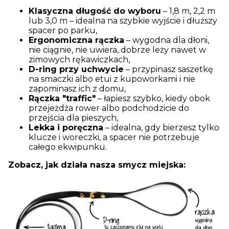
Klasyczna długość do wyboru
– 1,8 m, 2,2 m
lub 3,0 m – idealna na szybkie wyjście i dłuższy
spacer po parku,
Ergonomiczna rączka
– wygodna dla dłoni,
nie ciągnie, nie uwiera, dobrze leży nawet w
zimowych rękawiczkach,
D-ring przy uchwycie
– przypinasz saszetkę
na smaczki albo etui z kupoworkami i nie
zapominasz ich z domu,
Rączka "traffic"
– łapiesz szybko, kiedy obok
przejeżdża rower albo podchodzicie do
przejścia dla pieszych,
Lekka i poręczna
– idealna, gdy bierzesz tylko
klucze i woreczki, a spacer nie potrzebuje
całego ekwipunku.
Zobacz, jak działa nasza smycz miejska: