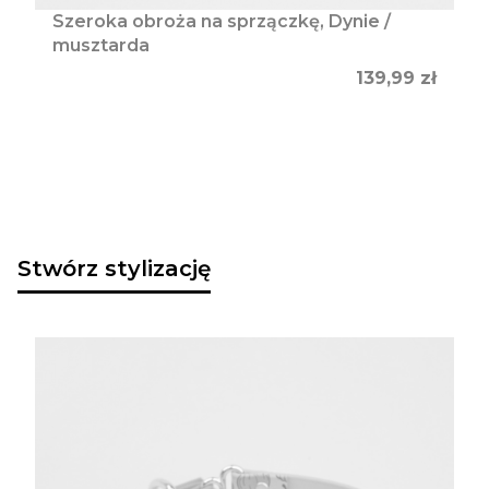
Szeroka obroża na sprzączkę, Dynie /
musztarda
Cena
139,99 zł
Stwórz stylizację