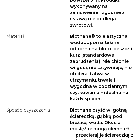
powyżej 3 m. Produkt
wykonywany na
zamówienie i zgodnie z
ustawą nie podlega
zwrotowi.
Materiał
Biothane® to elastyczna,
wodoodporna taśma
odporna na błoto, deszcz i
kurz (standardowe
zabrudzenia). Nie chłonie
wilgoci, nie sztywnieje, nie
obciera. Łatwa w
utrzymaniu, trwała i
wygodna w codziennym
użytkowaniu – idealna na
każdy spacer.
Sposób czyszczenia
Biothane czyść wilgotną
ściereczką, gąbką pod
bieżącą wodą. Okucia
mosiężne mogą ciemnieć
— przecieraj je ściereczką z