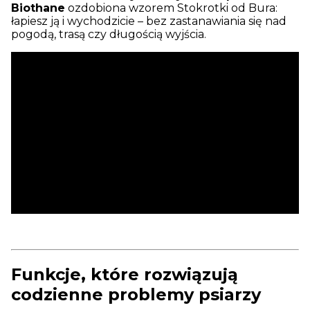
Biothane
ozdobiona wzorem Stokrotki od Bura:
łapiesz ją i wychodzicie – bez zastanawiania się nad
pogodą, trasą czy długością wyjścia.
Funkcje, które rozwiązują
codzienne problemy psiarzy