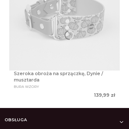
Szeroka obroża na sprzączkę, Dynie /
musztarda
PRODUCENT
BURA WZORY
Cena
139,99 zł
Linki w stopce
OBSŁUGA