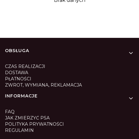
Brak danych
Linki w stopce
OBSŁUGA
CZAS REALIZACJI
DOSTAWA
PŁATNOŚCI
ZWROT, WYMIANA, REKLAMACJA
INFORMACJE
FAQ
JAK ZMIERZYĆ PSA
POLITYKA PRYWATNOŚCI
REGULAMIN