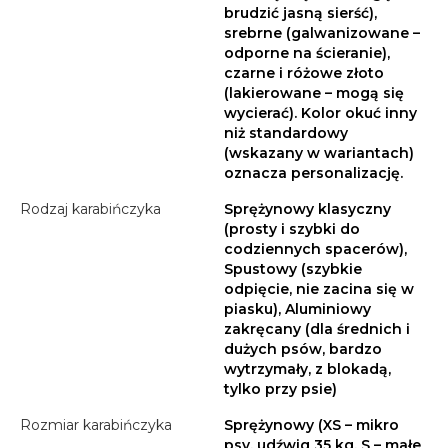
brudzić jasną sierść),
srebrne (galwanizowane –
odporne na ścieranie),
czarne i różowe złoto
(lakierowane – mogą się
wycierać). Kolor okuć inny
niż standardowy
(wskazany w wariantach)
oznacza personalizację.
Rodzaj karabińczyka
Sprężynowy klasyczny
(prosty i szybki do
codziennych spacerów),
Spustowy (szybkie
odpięcie, nie zacina się w
piasku), Aluminiowy
zakręcany (dla średnich i
dużych psów, bardzo
wytrzymały, z blokadą,
tylko przy psie)
Rozmiar karabińczyka
Sprężynowy (XS – mikro
psy, udźwig 35 kg, S – małe