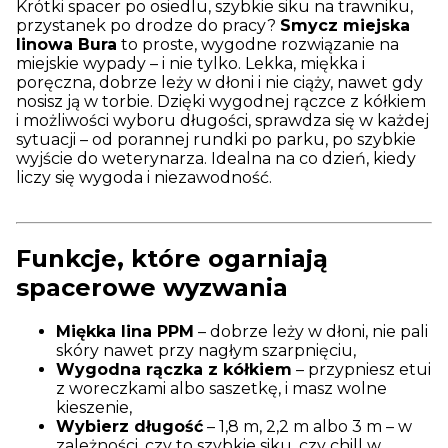
Krótki spacer po osiedlu, szybkie siku na trawniku,
przystanek po drodze do pracy?
Smycz miejska
linowa Bura
to proste, wygodne rozwiązanie na
miejskie wypady – i nie tylko. Lekka, miękka i
poręczna, dobrze leży w dłoni i nie ciąży, nawet gdy
nosisz ją w torbie. Dzięki wygodnej rączce z kółkiem
i możliwości wyboru długości, sprawdza się w każdej
sytuacji – od porannej rundki po parku, po szybkie
wyjście do weterynarza. Idealna na co dzień, kiedy
liczy się wygoda i niezawodność.
Funkcje, które ogarniają
spacerowe wyzwania
Miękka lina PPM
– dobrze leży w dłoni, nie pali
skóry nawet przy nagłym szarpnięciu,
Wygodna rączka z kółkiem
– przypniesz etui
z woreczkami albo saszetkę, i masz wolne
kieszenie,
Wybierz długość
– 1,8 m, 2,2 m albo 3 m – w
zależności, czy to szybkie siku, czy chill w