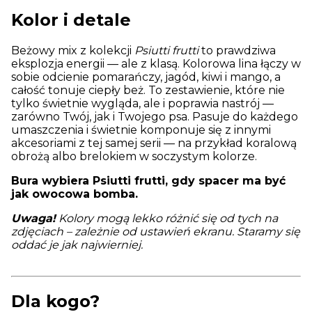
Kolor i detale
Beżowy mix z kolekcji
Psiutti frutti
to prawdziwa
eksplozja energii — ale z klasą. Kolorowa lina łączy w
sobie odcienie pomarańczy, jagód, kiwi i mango, a
całość tonuje ciepły beż. To zestawienie, które nie
tylko świetnie wygląda, ale i poprawia nastrój —
zarówno Twój, jak i Twojego psa. Pasuje do każdego
umaszczenia i świetnie komponuje się z innymi
akcesoriami z tej samej serii — na przykład koralową
obrożą albo brelokiem w soczystym kolorze.
Bura wybiera Psiutti frutti, gdy spacer ma być
jak owocowa bomba.
Uwaga!
Kolory mogą lekko różnić się od tych na
zdjęciach – zależnie od ustawień ekranu. Staramy się
oddać je jak najwierniej.
Dla kogo?