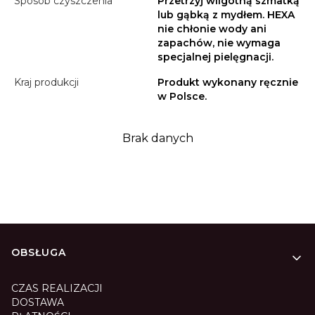
Sposób czyszczenia
Przetrzyj wilgotną szmatką
lub gąbką z mydłem. HEXA
nie chłonie wody ani
zapachów, nie wymaga
specjalnej pielęgnacji.
Kraj produkcji
Produkt wykonany ręcznie
w Polsce.
Brak danych
Linki w stopce
OBSŁUGA
CZAS REALIZACJI
DOSTAWA