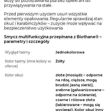
służy do pozostawiania psa bez opieki ani do
przywiązywania na stałe.
Przed pierwszym użyciem usuń wszystkie
elementy opakowania. Regularnie sprawdzaj stan
okuć i karabińczyków – zużycie może wpływać na
bezpieczeństwo użytkowania.
Smycz multifunkcyjna przepinana z Biothane® –
parametry i szczegóły
Wygląd taśmy
Jednokolorowa
Kolor taśmy (inne kolory w
Żółty
ofercie)
Kolor okuć
złote (mosiądz – odporne
na rdzę, cięższe, mogą
brudzić jasną sierść),
srebrne (galwanizowane –
odporne na ścieranie),
czarne i różowe złoto
(lakierowane – mogą się
wycierać). Kolor okuć inny