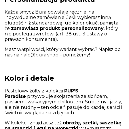
Każda smycz Bura powstaje ręcznie, na
indywidualne zamówienie. Jeśli wybierasz inną
długość niż standardową lub kolor okuć, pamiętaj,
że
zamawiasz produkt personalizowany
, który
nie podlega zwrotowi (art. 38 ust. 3 ustawy o
prawach konsumenta).
Masz wątpliwości, który wariant wybrać? Napisz do
nas na
halo@bura.shop
– pomożemy!
Kolor i detale
Pastelowy żółty z kolekcji
PUP’S
Paradise
przywołuje skojarzenia ze słońcem,
piaskiem i wakacyjnym chilloutem. Subtelny i jasny,
ale nie nudny – ten odcień pasuje do każdej sierści i
świetnie wygląda na zdjęciach.
W kolekcji znajdziesz też
obrożę, szelki, saszetkę
na smaczki i etui na woreczki
w tym samym