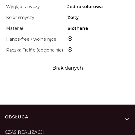
Wygląd smyczy
Jednokolorowa
Kolor smyczy
Żółty
Materiał
Biothane
tak
Hands-free / wolne ręce
tak
Rączka Traffic (opcjonalnie)
Brak danych
Linki w stopce
OBSŁUGA
CZAS REALIZACJI