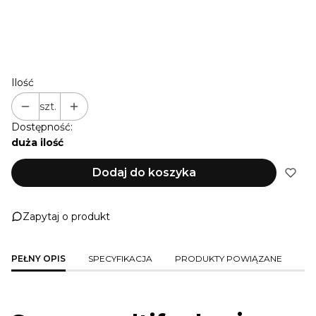
NIE PRZEDŁUŻAM
+ 1 M
(+22,00 zł)
+ 2 M
(+44,00 zł)
+ 3 M
(+66,00 zł)
Ilość
szt.
Dostępność:
duża ilość
Dodaj do koszyka
Zapytaj o produkt
PEŁNY OPIS
SPECYFIKACJA
PRODUKTY POWIĄZANE