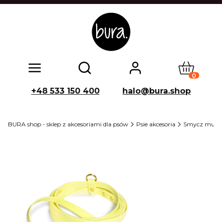
Produkty w
Otwórz wyszukiwarkę
+48 533 150 400
halo@bura.shop
BURA shop - sklep z akcesoriami dla psów
Psie akcesoria
Smycz multi