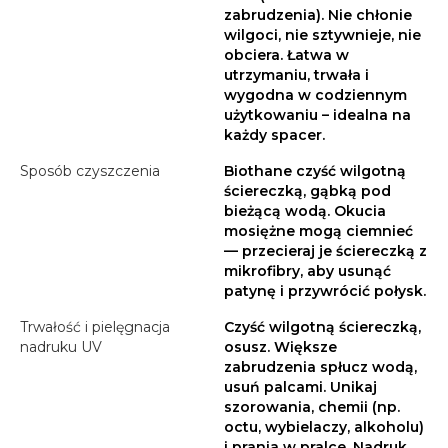
zabrudzenia). Nie chłonie
wilgoci, nie sztywnieje, nie
obciera. Łatwa w
utrzymaniu, trwała i
wygodna w codziennym
użytkowaniu – idealna na
każdy spacer.
Sposób czyszczenia
Biothane czyść wilgotną
ściereczką, gąbką pod
bieżącą wodą. Okucia
mosiężne mogą ciemnieć
— przecieraj je ściereczką z
mikrofibry, aby usunąć
patynę i przywrócić połysk.
Trwałość i pielęgnacja
Czyść wilgotną ściereczką,
nadruku UV
osusz. Większe
zabrudzenia spłucz wodą,
usuń palcami. Unikaj
szorowania, chemii (np.
octu, wybielaczy, alkoholu)
i prania w pralce. Nadruk