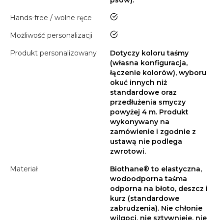
psów).
tak
Hands-free / wolne ręce
tak
Możliwość personalizacji
Produkt personalizowany
Dotyczy koloru taśmy
(własna konfiguracja,
łączenie kolorów), wyboru
okuć innych niż
standardowe oraz
przedłużenia smyczy
powyżej 4 m. Produkt
wykonywany na
zamówienie i zgodnie z
ustawą nie podlega
zwrotowi.
Materiał
Biothane® to elastyczna,
wodoodporna taśma
odporna na błoto, deszcz i
kurz (standardowe
zabrudzenia). Nie chłonie
wilgoci, nie sztywnieje, nie