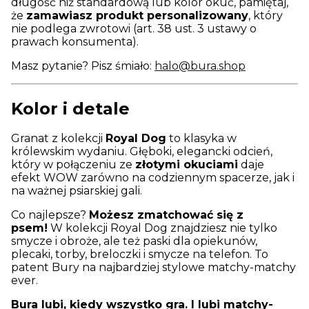
długość niż standardową lub kolor okuć, pamiętaj,
że
zamawiasz produkt personalizowany
, który
nie podlega zwrotowi (art. 38 ust. 3 ustawy o
prawach konsumenta).
Masz pytanie? Pisz śmiało:
halo@bura.shop
Kolor i detale
Granat z kolekcji
Royal Dog
to klasyka w
królewskim wydaniu. Głęboki, elegancki odcień,
który w połączeniu ze
złotymi okuciami
daje
efekt WOW zarówno na codziennym spacerze, jak i
na ważnej psiarskiej gali.
Co najlepsze?
Możesz zmatchować się z
psem!
W kolekcji Royal Dog znajdziesz nie tylko
smycze i obroże, ale też paski dla opiekunów,
plecaki, torby, breloczki i smycze na telefon. To
patent Bury na najbardziej stylowe matchy-matchy
ever.
Bura lubi, kiedy wszystko gra. I lubi matchy-