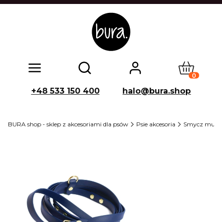
Produkty w
Otwórz wyszukiwarkę
+48 533 150 400
halo@bura.shop
BURA shop - sklep z akcesoriami dla psów
Psie akcesoria
Smycz multi