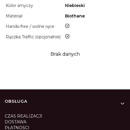
Kolor smyczy
Niebieski
Materiał
Biothane
tak
Hands-free / wolne ręce
tak
Rączka Traffic (opcjonalnie)
Brak danych
Linki w stopce
OBSŁUGA
CZAS REALIZACJI
DOSTAWA
PŁATNOŚCI