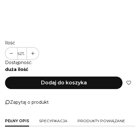
SMYCZ 4,0 M O...)
NIE PRZEDŁUŻAM
+ 1 M
(+22,00 zł)
+ 2 M
(+44,00 zł)
+ 3 M
(+66,00 zł)
Ilość
szt.
Dostępność:
duża ilość
Dodaj do koszyka
Zapytaj o produkt
PEŁNY OPIS
SPECYFIKACJA
PRODUKTY POWIĄZANE