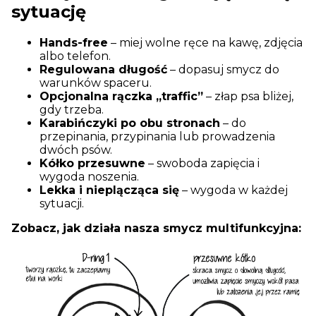
sytuację
Hands-free
– miej wolne ręce na kawę, zdjęcia
albo telefon.
Regulowana długość
– dopasuj smycz do
warunków spaceru.
Opcjonalna rączka „traffic”
– złap psa bliżej,
gdy trzeba.
Karabińczyki po obu stronach
– do
przepinania, przypinania lub prowadzenia
dwóch psów.
Kółko przesuwne
– swoboda zapięcia i
wygoda noszenia.
Lekka i nieplącząca się
– wygoda w każdej
sytuacji.
Zobacz, jak działa nasza smycz multifunkcyjna: