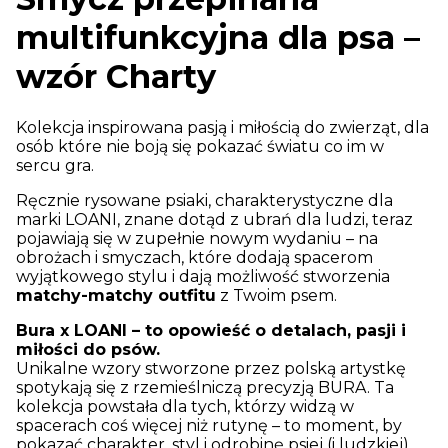
multifunkcyjna dla psa –
wzór Charty
Kolekcja inspirowana pasją i miłością do zwierząt, dla
osób które nie boją się pokazać światu co im w
sercu gra.
Ręcznie rysowane psiaki, charakterystyczne dla
marki LOANI, znane dotąd z ubrań dla ludzi, teraz
pojawiają się w zupełnie nowym wydaniu – na
obrożach i smyczach, które dodają spacerom
wyjątkowego stylu i dają możliwość stworzenia
matchy-matchy outfitu
z Twoim psem.
Bura x LOANI – to opowieść o detalach, pasji i
miłości do psów.
Unikalne wzory stworzone przez polską artystkę
spotykają się z rzemieślniczą precyzją BURA. Ta
kolekcja powstała dla tych, którzy widzą w
spacerach coś więcej niż rutynę – to moment, by
pokazać charakter, styl i odrobinę psiej (i ludzkiej)