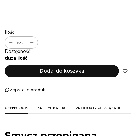
NIE PRZEDŁUŻAM
+ 1 M
(+22,00 zł)
+ 2 M
(+44,00 zł)
+ 3 M
(+66,00 zł)
Ilość
szt.
Dostępność:
duża ilość
Dodaj do koszyka
Zapytaj o produkt
PEŁNY OPIS
SPECYFIKACJA
PRODUKTY POWIĄZANE
Smycz przepinana