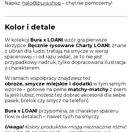
Napisz:
halo@bura.shop
– chętnie pomożemy!
Kolor i detale
W kolekcji
Bura x LOANI
wzór gra pierwsze
skrzypce.
Ręcznie rysowane Charty LOANI
, znane
z ubrań dla ludzi, trafiają na smycze w wersji
spacerowej – i od razu widać, że to nie jest
przypadkowy nadruk, tylko dopracowana ilustracja
z charakterem.
W ramach współpracy znajdziesz też
obroże, smycze miejskie i dodatki
w tym samym
wzorze – gotowe na pełne
matchy-matchy
z psem
(a jeśli lubisz, możesz też dobrać akcesoria dla siebie:
pasek, brelok czy smycz na telefon).
Bura x LOANI
przypomina, że charakter spaceru
tkwi w detalach – nawet tych na smyczy.
Uwaga!
Kolory produktów mogą nieznacznie różnić