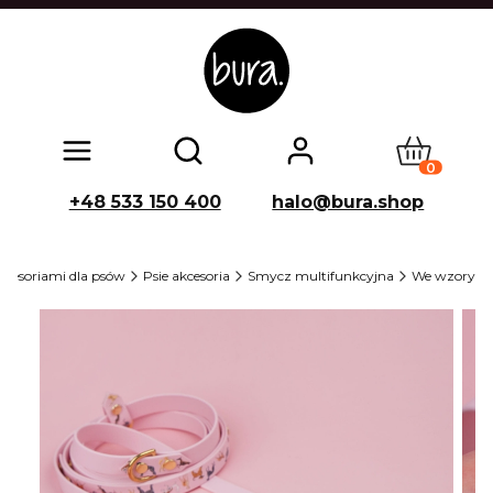
Produkty w
Otwórz wyszukiwarkę
+48 533 150 400
halo@bura.shop
kcesoriami dla psów
Psie akcesoria
Smycz multifunkcyjna
We wzory