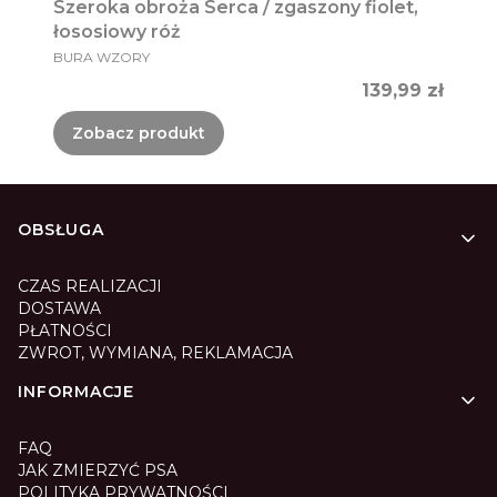
Szeroka obroża Serca / zgaszony fiolet,
łososiowy róż
PRODUCENT
BURA WZORY
Cena
139,99 zł
Zobacz produkt
Linki w stopce
OBSŁUGA
CZAS REALIZACJI
DOSTAWA
PŁATNOŚCI
ZWROT, WYMIANA, REKLAMACJA
INFORMACJE
FAQ
JAK ZMIERZYĆ PSA
POLITYKA PRYWATNOŚCI