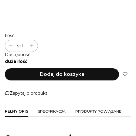
NIE PRZEDŁUŻAM
+ 1 M
(+22,00 zł)
+ 2 M
(+44,00 zł)
+ 3 M
(+66,00 zł)
Ilość
szt.
Dostępność:
duża ilość
Dodaj do koszyka
Zapytaj o produkt
PEŁNY OPIS
SPECYFIKACJA
PRODUKTY POWIĄZANE