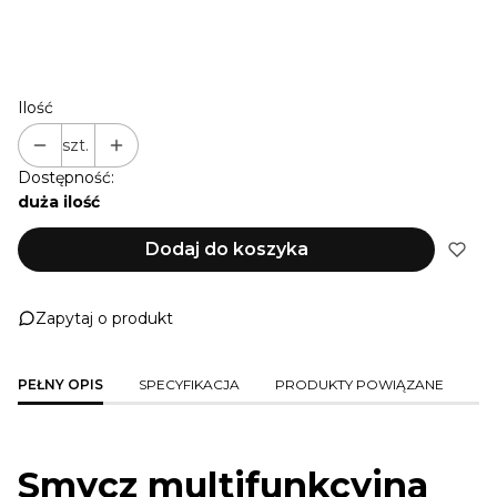
NIE PRZEDŁUŻAM
+ 1 M
(+22,00 zł)
+ 2 M
(+44,00 zł)
+ 3 M
(+66,00 zł)
Ilość
szt.
Dostępność:
duża ilość
Dodaj do koszyka
Zapytaj o produkt
PEŁNY OPIS
SPECYFIKACJA
PRODUKTY POWIĄZANE
Smycz multifunkcyjna