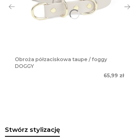
Obroża półzaciskowa taupe / foggy
DOGGY
Cena
65,99 zł
Stwórz stylizację