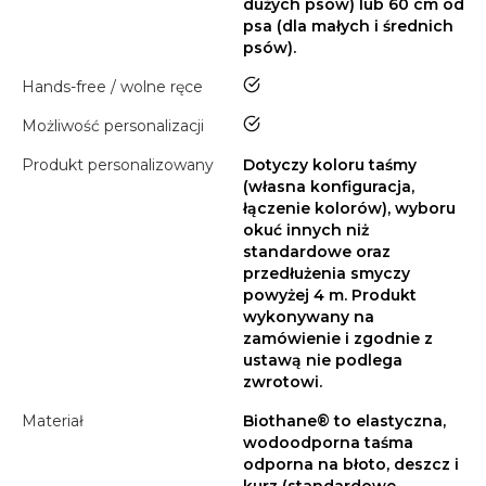
dużych psów) lub 60 cm od
psa (dla małych i średnich
psów).
tak
Hands-free / wolne ręce
tak
Możliwość personalizacji
Produkt personalizowany
Dotyczy koloru taśmy
(własna konfiguracja,
łączenie kolorów), wyboru
okuć innych niż
standardowe oraz
przedłużenia smyczy
powyżej 4 m. Produkt
wykonywany na
zamówienie i zgodnie z
ustawą nie podlega
zwrotowi.
Materiał
Biothane® to elastyczna,
wodoodporna taśma
odporna na błoto, deszcz i