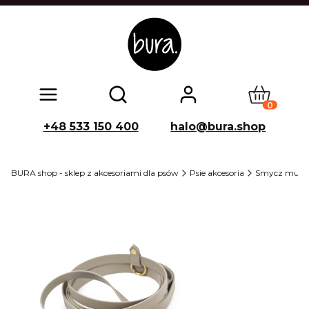
Produkty w
Otwórz wyszukiwarkę
+48 533 150 400
halo@bura.shop
BURA shop - sklep z akcesoriami dla psów
Psie akcesoria
Smycz multi