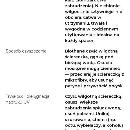
kurz (standardowe
zabrudzenia). Nie chłonie
wilgoci, nie sztywnieje, nie
obciera. Łatwa w
utrzymaniu, trwała i
wygodna w codziennym
użytkowaniu – idealna na
każdy spacer.
Sposób czyszczenia
Biothane czyść wilgotną
ściereczką, gąbką pod
bieżącą wodą. Okucia
mosiężne mogą ciemnieć
— przecieraj je ściereczką z
mikrofibry, aby usunąć
patynę i przywrócić połysk.
Trwałość i pielęgnacja
Czyść wilgotną ściereczką,
nadruku UV
osusz. Większe
zabrudzenia spłucz wodą,
usuń palcami. Unikaj
szorowania, chemii (np.
octu, wybielaczy, alkoholu)