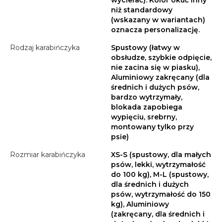
wycierać). Kolor okuć inny
niż standardowy
(wskazany w wariantach)
oznacza personalizację.
Rodzaj karabińczyka
Spustowy (łatwy w
obsłudze, szybkie odpięcie,
nie zacina się w piasku),
Aluminiowy zakręcany (dla
średnich i dużych psów,
bardzo wytrzymały,
blokada zapobiega
wypięciu, srebrny,
montowany tylko przy
psie)
Rozmiar karabińczyka
XS-S (spustowy, dla małych
psów, lekki, wytrzymałość
do 100 kg), M-L (spustowy,
dla średnich i dużych
psów, wytrzymałość do 150
kg), Aluminiowy
(zakręcany, dla średnich i