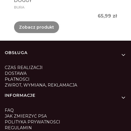
DOGGY
PRODUCENT
BURA
Cena
65,99 zł
Zobacz produkt
Linki w stopce
OBSŁUGA
CZAS REALIZACJI
DOSTAWA
PŁATNOŚCI
ZWROT, WYMIANA, REKLAMACJA
INFORMACJE
FAQ
JAK ZMIERZYĆ PSA
POLITYKA PRYWATNOŚCI
REGULAMIN