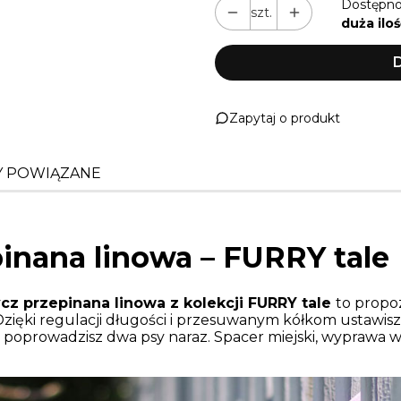
Dostępno
szt.
duża iloś
D
Zapytaj o produkt
 POWIĄZANE
inana linowa – FURRY tale
cz przepinana linowa z kolekcji FURRY tale
to propoz
zięki regulacji długości i przesuwanym kółkom ustawisz j
 poprowadzisz dwa psy naraz. Spacer miejski, wyprawa w