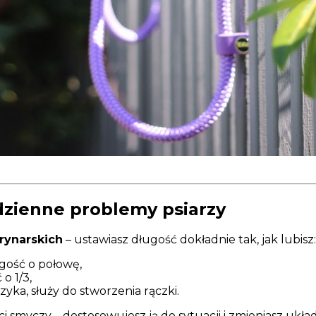
dzienne problemy psiarzy
rynarskich
– ustawiasz długość dokładnie tak, jak lubisz:
ugość o połowę,
o 1/3,
yka, służy do stworzenia rączki.
i smyczy – dostosowujesz ją do sytuacji i zmieniasz ukła