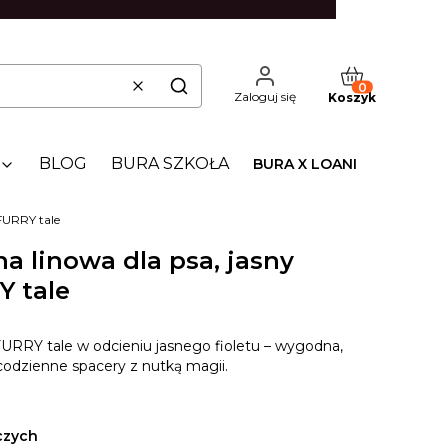
Produkty w kos
Wyczyść
Szukaj
Zaloguj się
Koszyk
BLOG
BURA SZKOŁA
BURA X LOANI
 FURRY tale
a linowa dla psa, jasny
Y tale
FURRY tale w odcieniu jasnego fioletu – wygodna,
 codzienne spacery z nutką magii.
czych