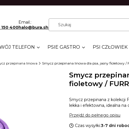
Email.:
 150 400
halo@bura.shop
WÓJ TELEFON
PSIE GASTRO
PSI CZŁOWIEK
cz przepinana linowa
Smycz przepinana linowa dla psa, jasny fioletowy /
Smycz przepinan
fioletowy / FURR
Smycz przepinana z kolekcji 
lekka i efektowna, idealna na
Przejdź do pełnego opisu
Czas wysyłki:
3-7 dni robo